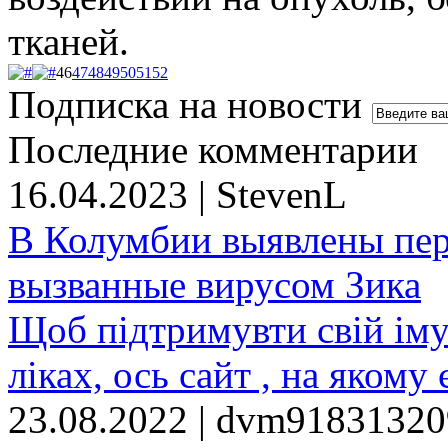
тканей.
46
47
48
49
50
51
52
Подписка на новости
Последние комментарии
16.04.2023 | StevenL
В Колумбии выявлены пе
вызванные вирусом Зика
Щоб підтримувти свій іму
ліках, ось сайт , на якому 
23.08.2022 | dvm9183132