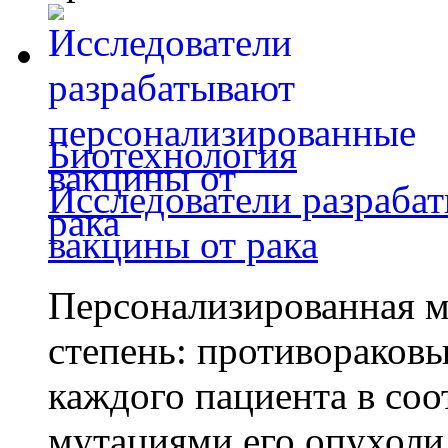
Биотехнология
Исследователи разраба
вакцины от рака
Персонализированная м
степень: противораковы
каждого пациента в со
мутациями его опухоли