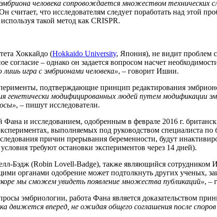
 эмбриона человека сопровождается множеством технических 
Он считает, что исследователям следует поработать над этой пр
используя такой метод как CRISPR.
тета Хоккайдо (
Hokkaido University
, Япония), не видит проблем
е согласие – однако он задается вопросом насчет необходимости
 лишь игра с эмбрионами человека»
, – говорит Ишии.
ксперименты, подтверждающие принцип редактирования эмбрион
ия генетически модифицированных людей путем модификации эм
росы»
, – пишут исследователи.
й Фана и исследованием, одобренным в феврале 2016 г. брита
экспериментах, выполняемых под руководством специалиста по б
исследования причин прерывания беременности, будут инактивир
 условия требуют остановки экспериментов через 14 дней).
елл-Бэдж (Robin Lovell-Badge), также являющийся сотрудником И
ими органами одобрение может подтолкнуть других ученых, за
скоре мы сможем увидеть появление множества публикаций»
, –
просы эмбриологии, работа Фана является доказательством принц
ка движется вперед, не ожидая общего соглашения после споров