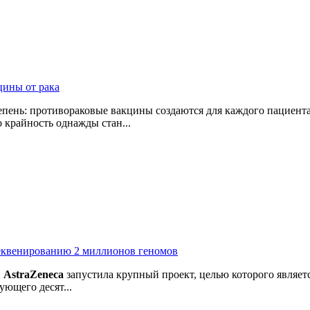
цины от рака
пень: противораковые вакцины создаются для каждого пациента
 крайность однажды стан...
секвенированию 2 миллионов геномов
й
AstraZeneca
запустила крупный проект, целью которого являе
ующего десят...