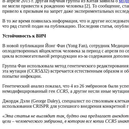
В апреле 2015 г. другая научная группа из Китая заявила о
моди
не могли привести к рождению человека [2]. То сообщение, с
привело к призывам на запрет даже экспериментальных исслед
В то же время появилась информация, что и другие исследов
что ряд статей подан на публикацию. Последняя статья, опубли
Устойчивость к ВИЧ
В новой публикации Йонг Фан (Yong Fan), сотрудник Медицин
оплодотворенных яйцеклеток человека за период с апреля по 
цикла вспомогательной репродукции из-за содержания дополн
Группа Фан использовала метод генетического редактировани
эта мутация (CCR5Δ32) встречается естественным образом и о
попытке инфекции.
Генетический анализ показал, что 4 из 26 эмбрионов были у
немодифицированный ген
CCR5
, а другие несли иные мутации
Джордж Дэли (George Daley), специалист по стволовым клетка
использования CRISPR для успешного внедрения конкретной 
«Эта статья не выглядит так, будто она предлагает анекдоти
цели – человеческого эмбриона, в котором все копии CCR5 ина