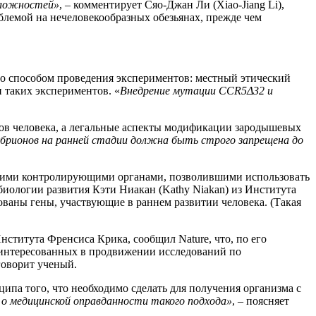
сложностей»
, – комментирует Сяо-Джан Ли (Xiao-Jiang Li),
облемой на нечеловекообразных обезьянах, прежде чем
 со способом проведения экспериментов: местный этический
 таких экспериментов. «
Внедрение мутации CCR5Δ32 и
ов человека, а легальные аспекты модификации зародышевых
брионов на ранней стадии должна быть строго запрещена до
нскими контролирующими органами, позволившими использовать
иологии развития Кэти Ниакан (Kathy Niakan) из Института
ованы гены, участвующие в раннем развитии человека. (Такая
нститута Френсиса Крика, сообщил Nature, что, по его
интересованных в продвижении исследований по
 говорит ученый.
ипа того, что необходимо сделать для получения организма с
 о медицинской оправданности такого подхода»
, – поясняет