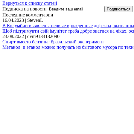
Вернуться к списку статей
Подписка на новости
Последние комментарии
16.04.2023 | StevenL
В Колумбии выявлены первые врожденные дефекты, вызванны
Щоб підтримувти свій імунітет треба добре знатися на ліках, ось 
23.08.2022 | dvm9183132090
Спирт вместо бензина: бразильский эксперимент
Метанол и этанол можно получать из бытового мусора по техн