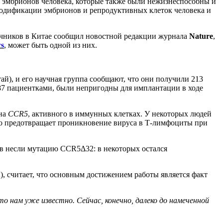
у эмбрионов человека, которые также были нежизнеспособны и
 модификации эмбрионов и репродуктивных клеток человека и
точников в Китае сообщил новостной редакции журнала
Nature
,
cs
, может быть одной из них.
тай), и его научная группа сообщают, что они получили 213
 87 пациентками, были непригодны для имплантации в ходе
ена
CCR5
, активного в иммунных клетках. У некоторых людей
что предотвращает проникновение вируса в Т-лимфоциты при
ов несли мутацию CCR5Δ32: в некоторых остался
, считает, что основным достижением работы является факт
 нам уже известно. Сейчас, конечно, далеко до намеченной