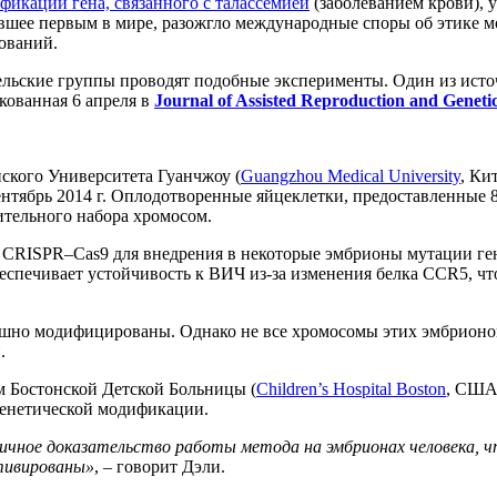
фикации гена, связанного с талассемией
(заболеванием крови), 
тавшее первым в мире, разожгло международные споры об этике
ований.
ательские группы проводят подобные эксперименты. Один из ис
кованная 6 апреля в
Journal of Assisted Reproduction and Geneti
ского Университета Гуанчжоу (
Guangzhou Medical University
, Ки
сентябрь 2014 г. Оплодотворенные яйцеклетки, предоставленные
ительного набора хромосом.
я CRISPR–Cas9 для внедрения в некоторые эмбрионы мутации г
беспечивает устойчивость к ВИЧ из-за изменения белка CCR5, 
спешно модифицированы. Однако не все хромосомы этих эмбрион
.
м Бостонской Детской Больницы (
Children’s Hospital Boston
, США)
генетической модификации.
чное доказательство работы метода на эмбрионах человека, что
ктивированы»
, – говорит Дэли.