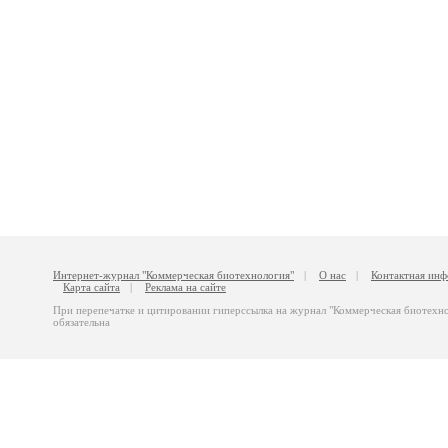
Интернет-журнал "Коммерческая биотехнология"
|
О нас
|
Контактная ин
Карта сайта
|
Реклама на сайте
При перепечатке и цитировании гиперссылка на журнал "Коммерческая биотехн
обязательна