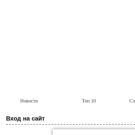
Академия Биотехнологии
Группа компаний Алкор Био начала выпуск
Пока это четыре комплекса: биологически активные добавки «Полный комплекс витам
метаболизм с берберином и цейлонской корицей», «Анти эйдж с розмариновой кислот
Академия Биотехнологии
Новости
Топ 10
Сл
ГК Алкор Био получила РУ Росздравнадзора
диагностики коронавирусной инфекции SAR
Вход на сайт
ГК Алкор Био получила регистрационное удостоверение Росздравнадзора на свой н
коронавируса SARS-CoV-2 методом ОТ-ПЦР с флуоресцентной детекцией в режиме р