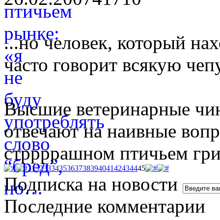
...но человек, который на
часто говорит всякую чеп
Высшие ветеринарные чин
отвечают на наивные воп
стррррашном птичьем гри
31
32
33
34
35
36
37
38
39
40
41
42
43
44
45
Подписка на новости
Последние комментарии