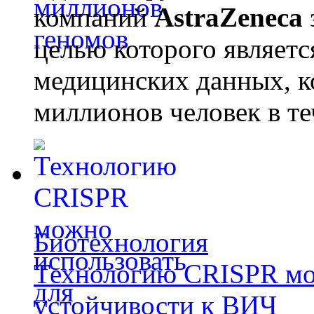
компаний
AstraZeneca
целью которого являет
медицинских данных, к
миллионов человек в те
Биотехнология
Технологию CRISPR мож
устойчивости к ВИЧ