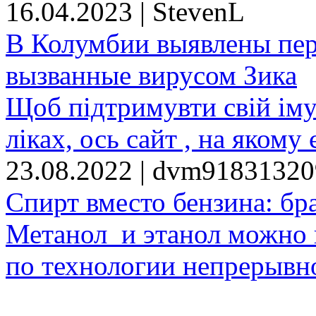
16.04.2023 | StevenL
В Колумбии выявлены пе
вызванные вирусом Зика
Щоб підтримувти свій іму
ліках, ось сайт , на якому 
23.08.2022 | dvm9183132
Спирт вместо бензина: бр
Метанол и этанол можно 
по технологии непрерывно