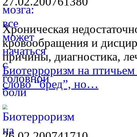
27.02.2007
6138
0
Хроническая недостаточн
кровообращения и дисцир
причины, диагностика, ле
Биотерроризм на птичьем 
слово “бред”, но…
26.02.2007
4171
0