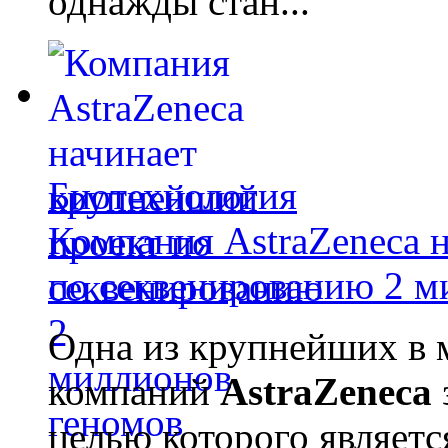
однажды стан...
Биотехнология
Компания AstraZeneca 
по секвенированию 2 м
Одна из крупнейших в 
компаний
AstraZeneca
целью которого являет