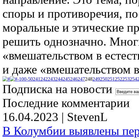
споры и противоречия, п
моральные и этические п
решить однозначно. Мног
«вмешательством в естес
и даже «вмешательством в
-100
-50
241
242
243
244
245
246
247
248
249
250
251
252
253
254
Подписка на новости
Последние комментарии
16.04.2023 | StevenL
В Колумбии выявлены пе