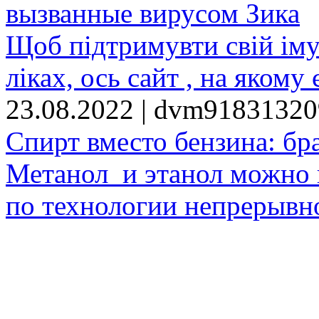
вызванные вирусом Зика
Щоб підтримувти свій іму
ліках, ось сайт , на якому 
23.08.2022 | dvm9183132
Спирт вместо бензина: бр
Метанол и этанол можно 
по технологии непрерывно