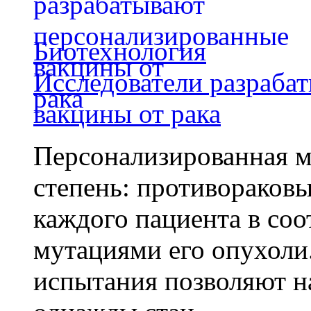
Биотехнология
Исследователи разраба
вакцины от рака
Персонализированная м
степень: противораковы
каждого пациента в со
мутациями его опухоли
испытания позволяют на