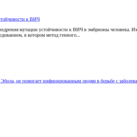
стойчивости к ВИЧ
дрения мутации устойчивости к ВИЧ в эмбрионы человека. Их 
дованием, в котором метод генного...
Эбола, не помогает инфицированным людям в борьбе с заболев