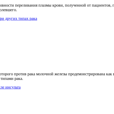
тивности переливания плазмы крови, полученной от пациентов
болевшего.
ри других типах рака
торого против рака молочной железы продемонстрирована как в 
 типами рака.
ле инсульта