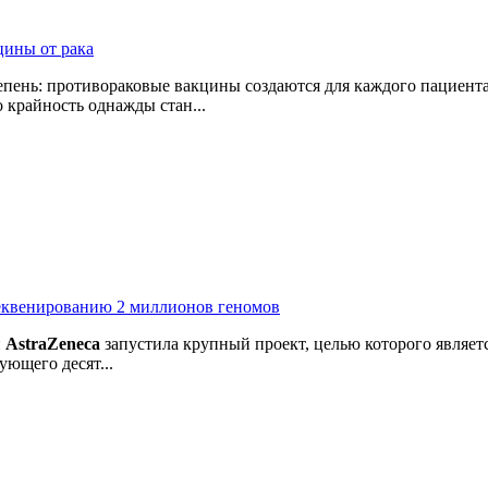
цины от рака
пень: противораковые вакцины создаются для каждого пациента
 крайность однажды стан...
секвенированию 2 миллионов геномов
й
AstraZeneca
запустила крупный проект, целью которого являе
ующего десят...