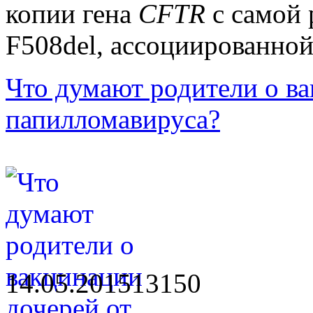
копии
гена
CFTR
с самой 
F508del, ассоциированной
Что думают родители о ва
папилломавируса?
14.05.2015
1315
0