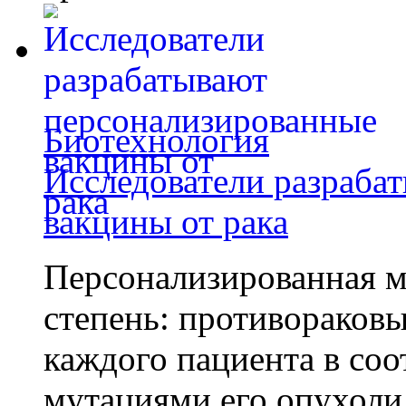
Биотехнология
Исследователи разраба
вакцины от рака
Персонализированная м
степень: противораковы
каждого пациента в со
мутациями его опухоли