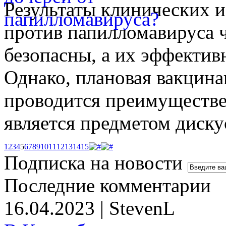
Результаты клинических 
против папилломавируса ч
безопасны, а их эффектив
Однако, плановая вакцина
проводится преимуществ
является предметом диск
1
2
3
4
5
6
7
8
9
10
11
12
13
14
15
Подписка на новости
Последние комментарии
16.04.2023 | StevenL