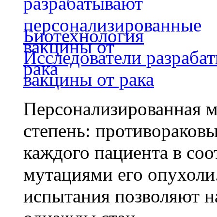
Биотехнология
Исследователи разраба
вакцины от рака
Персонализированная м
степень: противораковы
каждого пациента в со
мутациями его опухоли
испытания позволяют на