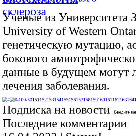
Ученые из Университета 
University of Western Ont
генетическую мутацию, а
бокового амиотрофическо
данные в будущем могут л
лечения заболевания.
-100
-50
151
152
153
154
155
156
157
158
159
160
161
162
163
164
Подписка на новости
Последние комментарии