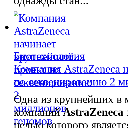
однажды стан...
Биотехнология
Компания AstraZeneca 
по секвенированию 2 м
Одна из крупнейших в 
компаний
AstraZeneca
целью которого являет