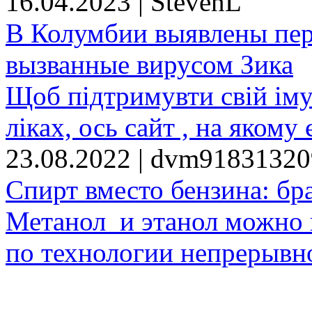
16.04.2023 | StevenL
В Колумбии выявлены пе
вызванные вирусом Зика
Щоб підтримувти свій іму
ліках, ось сайт , на якому 
23.08.2022 | dvm9183132
Спирт вместо бензина: бр
Метанол и этанол можно 
по технологии непрерывно