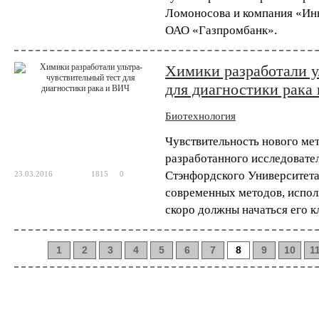
Ломоносова и компания «Инн
ОАО «Газпромбанк».
Химики разработали у
для диагностики рака
Биотехнология
Чувствительность нового мет
разработанного исследовате
Стэнфордского Университета
23.03.2016
1815
0
современных методов, испол
скоро должны начаться его к
1
2
3
4
5
6
7
8
9
10
1