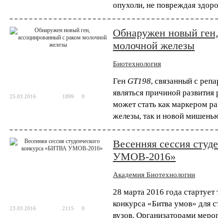
опухоли, не повреждая здоро
Китайские ученые применили технологию 
человека. Их работа, в которой метод CR
вторым исследованием, в котором метод ге
Обнаружен новый ген,
молочной железы
Биотехнология
Ген
GT198
, связанный с реп
являться причиной развития
25.03.2016
1899
0
может стать как маркером р
железы, так и новой мишенью
Весенняя сессия студ
УМОВ-2016»
Академия Биотехнологии
28 марта 2016 года стартует
конкурса «Битва умов» для 
23.03.2016
2115
0
вузов. Организаторами мер