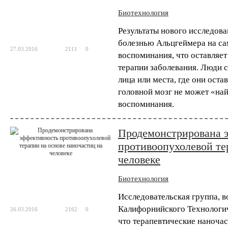
Биотехнология
Биотехнология
Результаты нового исследова
Исследователи разра
болезнью Альцгеймера на са
вакцины от рака
27.03.2016
2111
0
воспоминания, что оставляе
Персонализированная медицина возведена 
терапии заболевания. Люди 
каждого пациента в соответствии со спец
лица или места, где они ост
испытания позволяют надеяться, что крайн
головной мозг не может «найт
воспоминания.
Биотехнология
Компания AstraZeneca
Продемонстрирована 
секвенированию 2 ми
противоопухолевой те
Одна из крупнейших в мире фармацевтич
человеке
которого является компиляция геномных и
человек в течение следующего десят...
Биотехнология
Исследовательская группа, в
Биотехнология
Калифорнийского Технологич
26.03.2016
2162
0
Технологию CRISPR м
что терапевтические наночас
устойчивости к ВИЧ