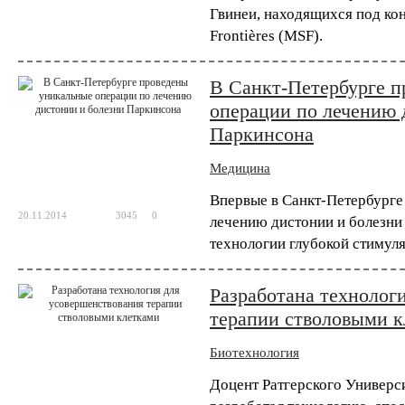
Гвинеи, находящихся под ко
Биотехнология
Frontières (MSF).
Технологию CRISPR м
устойчивости к ВИЧ
В Санкт-Петербурге 
Китайские ученые применили технологию 
операции по лечению 
человека. Их работа, в которой метод CR
вторым исследованием, в котором метод ге
Паркинсона
Медицина
Впервые в Санкт-Петербурге
20.11.2014
3045
0
лечению дистонии и болезни
технологии глубокой стимуля
Разработана технолог
терапии стволовыми 
Биотехнология
Доцент Ратгерского Универс