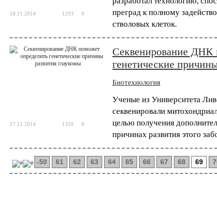
разработал технологию, спо
преград к полному задейств
18.11.2014
1293
0
стволовых клеток.
Секвенирование ДНК 
генетические причины
Биотехнология
Ученые из Университета Лив
секвенировали митохондриал
целью получения дополнител
17.11.2014
1320
0
причинах развития этого заб
-50
61
62
63
64
65
66
67
68
69
7