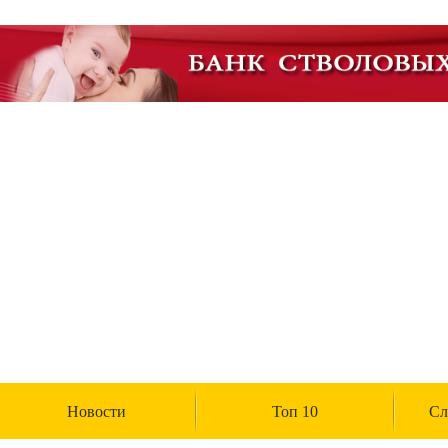
Академия Биотехнологии
Группа компаний Алкор Био начала выпуск
Пока это четыре комплекса: биологически активные добавки «Полный комплекс витам
метаболизм с берберином и цейлонской корицей», «Анти эйдж с розмариновой кислот
Академия Биотехнологии
Новости
Топ 10
Сл
ГК Алкор Био получила РУ Росздравнадзора