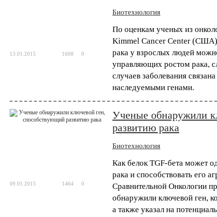
Биотехнология
Биотехнология
По оценкам ученых из онкол
Исследователи разра
Kimmel Cancer Center (США),
вакцины от рака
рака у взрослых людей можн
13.01.2015
1608
0
Персонализированная медицина возведена 
управляющих ростом рака, с
каждого пациента в соответствии со спец
случаев заболевания связан
испытания позволяют надеяться, что крайн
наследуемыми генами.
Биотехнология
Ученые обнаружили к
Компания AstraZeneca
развитию рака
секвенированию 2 ми
Биотехнология
Одна из крупнейших в мире фармацевтич
которого является компиляция геномных и
человек в течение следующего десят...
Как белок TGF-бета может о
рака и способствовать его а
09.01.2015
1464
0
Сравнительной Онкологии п
Биотехнология
обнаружили ключевой ген, ко
Технологию CRISPR м
а также указал на потенциа
устойчивости к ВИЧ