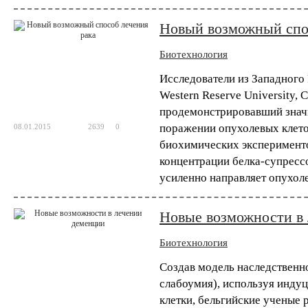
Китайские ученые применили технологию 
Новый возможный спо
человека. Их работа, в которой метод CR
вторым исследованием, в котором метод ге
Биотехнология
Исследователи из Западного 
Western Reserve University,
продемонстрировавший значи
поражении опухолевых клето
08.01.2015
2639
0
биохимических эксперимент
концентрации белка-супрессо
усиленно направляет опухоле
Новые возможности в
Биотехнология
Создав модель наследственн
слабоумия), используя инду
клетки, бельгийские ученые 