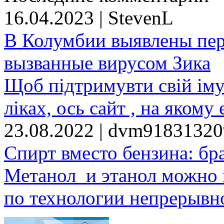
16.04.2023 | StevenL
В Колумбии выявлены пе
вызванные вирусом Зика
Щоб підтримувти свій іму
ліках, ось сайт , на якому 
23.08.2022 | dvm9183132
Спирт вместо бензина: бр
Метанол и этанол можно 
по технологии непрерывно