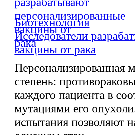
Биотехнология
Исследователи разраба
вакцины от рака
Персонализированная м
степень: противораковы
каждого пациента в со
мутациями его опухоли
испытания позволяют на