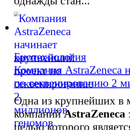
однажды стан...
Биотехнология
Компания AstraZeneca 
по секвенированию 2 м
Одна из крупнейших в 
компаний
AstraZeneca
целью которого являет