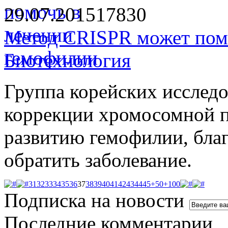
29.07.2015
1783
0
Метод CRISPR может пом
Биотехнология
Группа корейских исслед
коррекции хромосомной п
развитию гемофилии, бла
обратить заболевание.
31
32
33
34
35
36
37
38
39
40
41
42
43
44
45
+50
+100
Подписка на новости
Последние комментарии