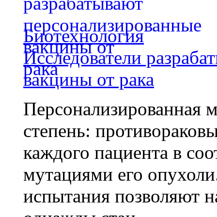
Биотехнология
Исследователи разраба
вакцины от рака
Персонализированная м
степень: противораковы
каждого пациента в со
мутациями его опухоли
испытания позволяют на