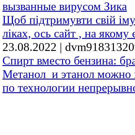
вызванные вирусом Зика
Щоб підтримувти свій іму
ліках, ось сайт , на якому 
23.08.2022 | dvm9183132
Спирт вместо бензина: бр
Метанол и этанол можно 
по технологии непрерывно