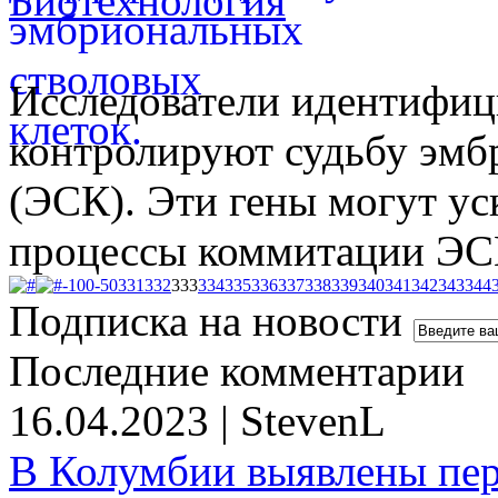
Биотехнология
Исследователи идентифици
контролируют судьбу эмб
(ЭСК). Эти гены могут ус
процессы коммитации ЭС
-100
-50
331
332
333
334
335
336
337
338
339
340
341
342
343
344
Подписка на новости
Последние комментарии
16.04.2023 | StevenL
В Колумбии выявлены пе