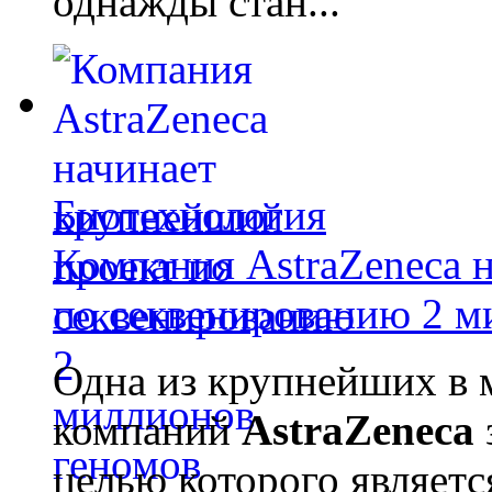
однажды стан...
Биотехнология
Компания AstraZeneca 
по секвенированию 2 м
Одна из крупнейших в 
компаний
AstraZeneca
целью которого являет