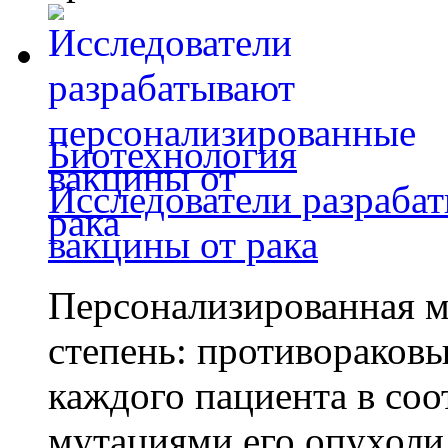
Биотехнология
Исследователи разраба
вакцины от рака
Персонализированная м
степень: противораковы
каждого пациента в со
мутациями его опухоли