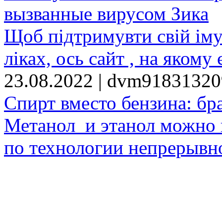
вызванные вирусом Зика
Щоб підтримувти свій іму
ліках, ось сайт , на якому 
23.08.2022 | dvm9183132
Спирт вместо бензина: бр
Метанол и этанол можно 
по технологии непрерывно