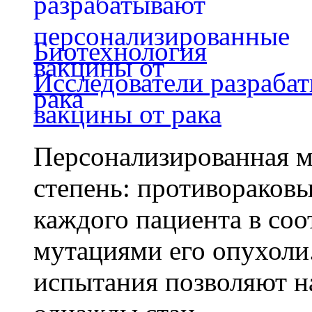
Биотехнология
Исследователи разраба
вакцины от рака
Персонализированная м
степень: противораковы
каждого пациента в со
мутациями его опухоли
испытания позволяют на