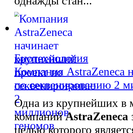
однажды стан...
Биотехнология
Компания AstraZeneca 
по секвенированию 2 м
Одна из крупнейших в 
компаний
AstraZeneca
целью которого являет