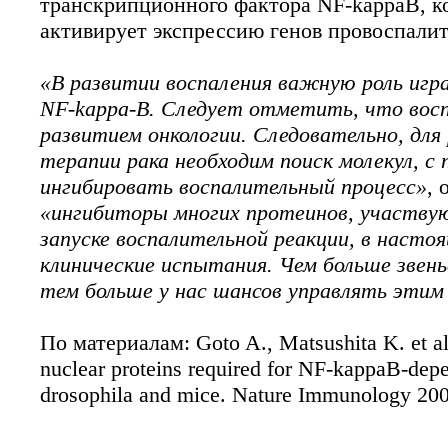
транскрипционного фактора NF-kappaB, ко
активирует экспрессию генов провоспалит
«В развитии воспаления важную роль игр
NF-kappa-B. Следует отметить, что восп
развитием онкологии. Следовательно, дл
терапии рака необходим поиск молекул, 
ингибировать воспалительный процесс»
, 
«ингибиторы многих протеинов, участвую
запуске воспалительной реакции, в насто
клинические испытания. Чем больше звень
тем больше у нас шансов управлять этим
По материалам: Goto A., Matsushita K. et al
nuclear proteins required for NF-kappaB-dep
drosophila and mice. Nature Immunology 200