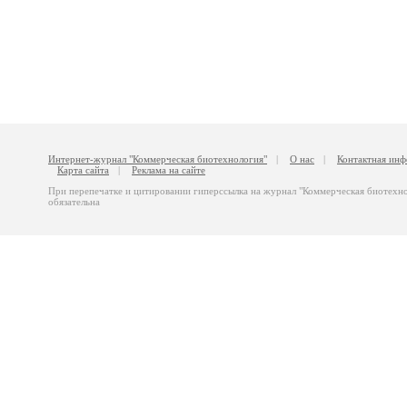
Интернет-журнал "Коммерческая биотехнология"
|
О нас
|
Контактная ин
Карта сайта
|
Реклама на сайте
При перепечатке и цитировании гиперссылка на журнал "Коммерческая биотехн
обязательна