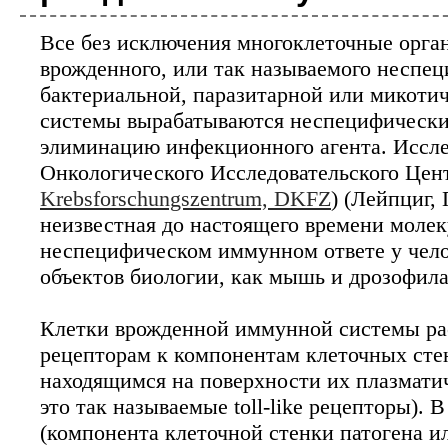
Все без исключения многоклеточные орга
Биотехнология
врожденного, или так называемого неспе
Исследователи разра
бактериальной, паразитарной или микотич
вакцины от рака
системы вырабатываются неспецифически
Персонализированная медицина возведена 
элиминацию инфекционного агента. Иссле
каждого пациента в соответствии со спец
испытания позволяют надеяться, что крайн
Онкологического Исследовательского Цент
Krebsforschungszentrum, DKFZ
) (Лейпциг,
неизвестная до настоящего времени молек
Биотехнология
неспецифическом иммунном ответе у чело
Компания AstraZeneca
секвенированию 2 ми
объектов биологии, как мышь и дрозофила
Одна из крупнейших в мире фармацевтич
которого является компиляция геномных и
Клетки врожденной иммунной системы ра
человек в течение следующего десят...
рецепторам к компонентам клеточных стен
находящимся на поверхности их плазмати
Биотехнология
это так называемые toll-like рецепторы).
Технологию CRISPR м
(компонента клеточной стенки патогена ил
устойчивости к ВИЧ