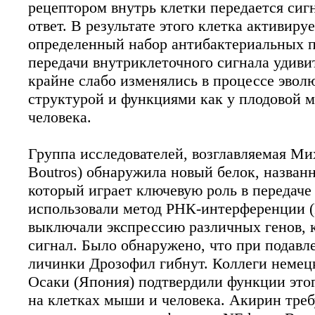
рецептором внутрь клетки передается си
Китайские ученые применили технологию 
ответ. В результате этого клетка активиру
человека. Их работа, в которой метод CR
вторым исследованием, в котором метод ге
определенный набор антибактериальных 
передачи внутриклеточного сигнала удивит
крайне слабо изменялись в процессе эвол
структурой и функциями как у плодовой м
человека.
Группа исследователей, возглавляемая Ми
Boutros) обнаружила новый белок, назван
который играет ключевую роль в передаче
использовали метод РНК-интерференции (
выключали экспрессию различных генов,
сигнал. Было обнаружено, что при подав
личинки Дрозофил гибнут. Коллеги немец
Осаки (Япония) подтвердили функции этог
на клетках мыши и человека. Акирин треб