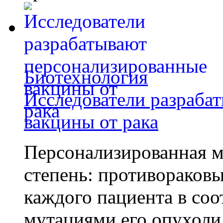
Биотехнология
Исследователи разраба
вакцины от рака
Персонализированная м
степень: противораковы
каждого пациента в со
мутациями его опухоли