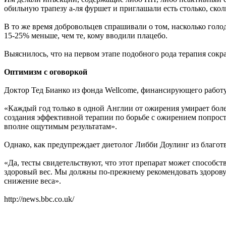
обильную трапезу а-ля фуршет и приглашали есть столько, сколь
В то же время добровольцев спрашивали о том, насколько голо
15-25% меньше, чем те, кому вводили плацебо.
Выяснилось, что на первом этапе подобного рода терапия сокр
Оптимизм с оговоркой
Доктор Тед Бианко из фонда Wellcome, финансирующего работу 
«Каждый год только в одной Англии от ожирения умирает более 
создания эффективной терапии по борьбе с ожирением попрост
вполне ощутимым результатам».
Однако, как предупреждает диетолог Либби Доулинг из благотво
«Да, тесты свидетельствуют, что этот препарат может способст
здоровый вес. Мы должны по-прежнему рекомендовать здорову
снижение веса».
http://news.bbc.co.uk/