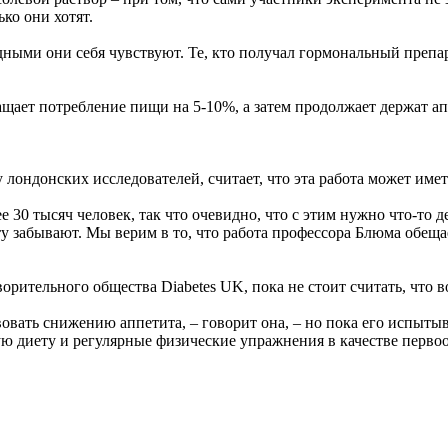
ко они хотят.
дными они себя чувствуют. Те, кто получал гормональный препа
ащает потребление пищи на 5-10%, а затем продолжает держат ап
лондонских исследователей, считает, что эта работа может имет
30 тысяч человек, так что очевидно, что с этим нужно что-то де
у забывают. Мы верим в то, что работа профессора Блюма обеща
рительного общества Diabetes UK, пока не стоит считать, что в
вовать снижению аппетита, – говорит она, – но пока его испыты
ю диету и регулярные физические упражнения в качестве перво