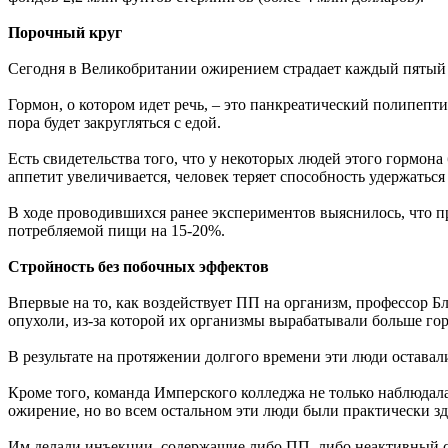
Порочный круг
Сегодня в Великобритании ожирением страдает каждый пятый в
Гормон, о котором идет речь, – это панкреатический полипепти
пора будет закругляться с едой.
Есть свидетельства того, что у некоторых людей этого гормона
аппетит увеличивается, человек теряет способность удержаться 
В ходе проводившихся ранее экспериментов выяснилось, что 
потребляемой пищи на 15-20%.
Стройность без побочных эффектов
Впервые на то, как воздействует ПП на организм, профессор 
опухоли, из-за которой их организмы вырабатывали больше го
В результате на протяжении долгого времени эти люди остава
Кроме того, команда Имперского колледжа не только наблюдал
ожирение, но во всем остальном эти люди были практически з
Им делали инъекции, содержащие либо ПП, либо неактивный сол