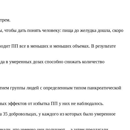
трем.
ы, чтобы дать понять человеку: пища до желудка дошла, скоро
зводит ПП все в меньших и меньших объемах. В результате
да в умеренных дозах способно снижать количество
частием группы людей с определенным типом панкреатической
ных эффектов от избытка ПП у них не наблюдалось.
а 35 добровольцах, у каждого из которых было умеренное
нали, что именно они получают, – а затем предлагали