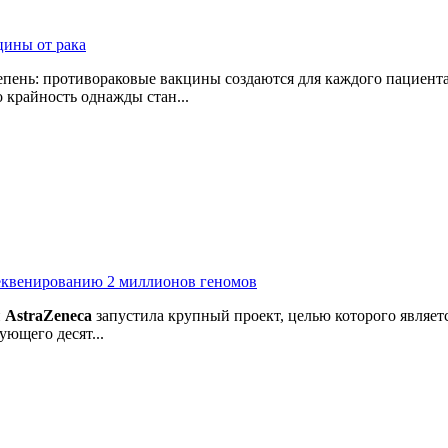
цины от рака
пень: противораковые вакцины создаются для каждого пациента
 крайность однажды стан...
секвенированию 2 миллионов геномов
й
AstraZeneca
запустила крупный проект, целью которого являе
ующего десят...