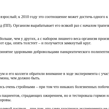
зрослый; к 2010 году это соотношение может достичь одного к 
д (ПП). Организм вырабатывает его всякий раз с началом трапез
 больше, чем у других, а с набором лишнего веса организм прои
от еды, опять толстеет – и получается замкнутый круг.
принятие здоровыми добровольцами панкреатического полипепти
Блум и его коллеги обратили внимание в ходе эксперимента с у
рмона, чем должно быть.
лись очень стройными – при том что никаких болезненных побоч
а пациентов, страдающих ожирением, но и тестировала гормон н
доровы.
евой раствор – при том, что сами участники эксперимента не з