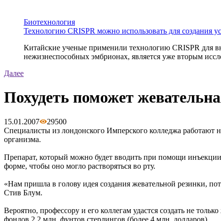
Биотехнология
Технологию CRISPR можно использовать для создания у
Китайские ученые применили технологию CRISPR для вне
нежизнеспособных эмбрионах, является уже вторым иссле
Далее
Похудеть поможет жевательна
15.01.2007
2950
0
Специалисты из лондонского Имперского колледжа работают 
организма.
Препарат, который можно будет вводить при помощи инъекции, 
форме, чтобы оно могло растворяться во рту.
«Нам пришла в голову идея создания жевательной резинки, по
Стив Блум.
Вероятно, профессору и его коллегам удастся создать не тольк
фондов 2,2 млн. фунтов стерлингов (более 4 млн. долларов).