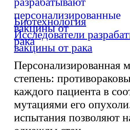
Биотехнология
Исследователи разраба
вакцины от рака
Персонализированная м
степень: противораковы
каждого пациента в со
мутациями его опухоли
испытания позволяют на