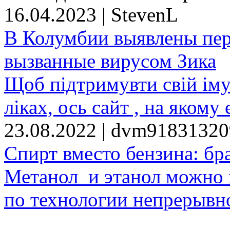
16.04.2023 | StevenL
В Колумбии выявлены пе
вызванные вирусом Зика
Щоб підтримувти свій іму
ліках, ось сайт , на якому 
23.08.2022 | dvm9183132
Спирт вместо бензина: бр
Метанол и этанол можно 
по технологии непрерывно