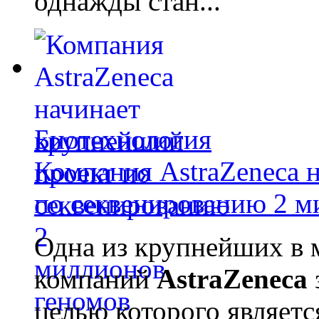
однажды стан...
Биотехнология
Компания AstraZeneca 
по секвенированию 2 м
Одна из крупнейших в 
компаний
AstraZeneca
целью которого являет