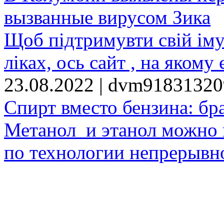
вызванные вирусом Зика
Щоб підтримувти свій іму
ліках, ось сайт , на якому 
23.08.2022 | dvm9183132
Спирт вместо бензина: бр
Метанол и этанол можно 
по технологии непрерывно