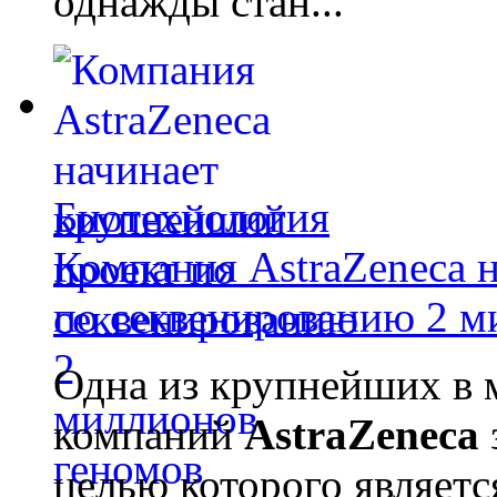
однажды стан...
Биотехнология
Компания AstraZeneca 
по секвенированию 2 м
Одна из крупнейших в 
компаний
AstraZeneca
целью которого являет