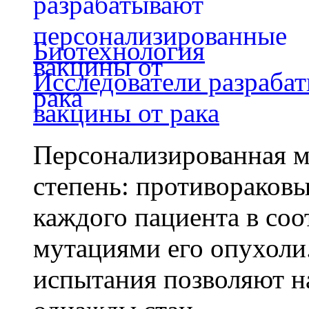
Биотехнология
Исследователи разраба
вакцины от рака
Персонализированная м
степень: противораковы
каждого пациента в со
мутациями его опухоли
испытания позволяют на