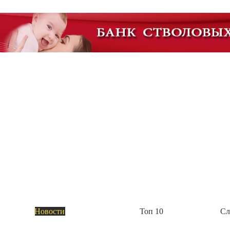
Академия Биотехнологии
Группа компаний Алкор Био начала выпуск
Пока это четыре комплекса: биологически активные добавки «Полный комплекс витам
метаболизм с берберином и цейлонской корицей», «Анти эйдж с розмариновой кислот
Академия Биотехнологии
Новости
Топ 10
Сл
ГК Алкор Био получила РУ Росздравнадзора