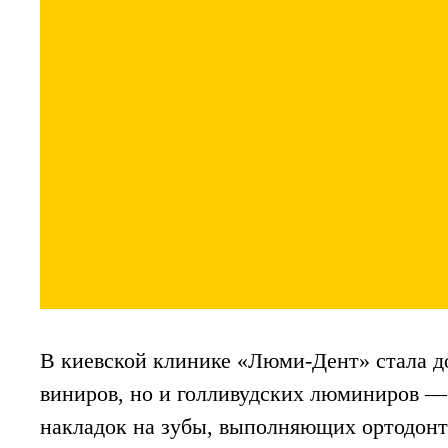
Биотехнология
Технологию CRISPR м
устойчивости к ВИЧ
Китайские ученые применили технологию 
человека. Их работа, в которой метод CR
вторым исследованием, в котором метод ге
В киевской клинике «Люми-Дент» стала до
виниров, но и голливудских люминиров —
накладок на зубы, выполняющих ортодонт