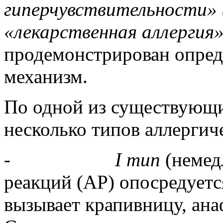
гиперчувствительноcти» 
«лекарственная аллергия
продемонстрирован опре
механизм.
По одной из существующи
несколько типов аллергич
-
I тип
(немед
реакций (АР) опосредует
вызывает крапивницу, ан