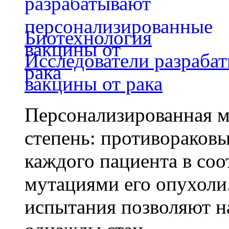
Биотехнология
Исследователи разраба
вакцины от рака
Персонализированная м
степень: противораковы
каждого пациента в со
мутациями его опухоли
испытания позволяют на