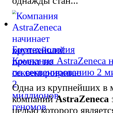
однажды стан...
Биотехнология
Компания AstraZeneca 
по секвенированию 2 м
Одна из крупнейших в 
компаний
AstraZeneca
целью которого являет