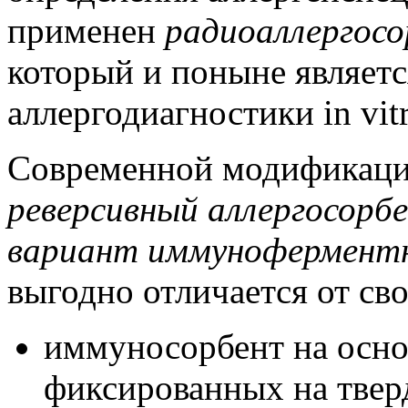
применен
радиоаллергос
который и поныне являет
аллергодиагностики in vitr
Современной модификацие
реверсивный аллергосорб
вариант иммуноферментн
выгодно отличается от св
иммуносорбент на основ
фиксированных на тверд