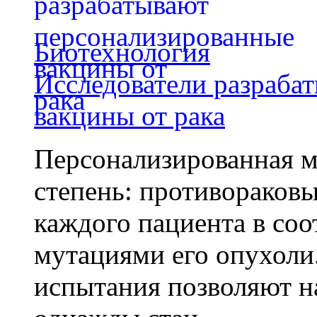
Биотехнология
Исследователи разраба
вакцины от рака
Персонализированная м
степень: противораковы
каждого пациента в со
мутациями его опухоли
испытания позволяют на