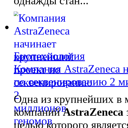
однажды стан...
Биотехнология
Компания AstraZeneca 
по секвенированию 2 м
Одна из крупнейших в 
компаний
AstraZeneca
целью которого являет