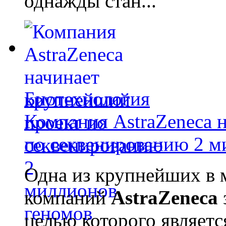
однажды стан...
Биотехнология
Компания AstraZeneca 
по секвенированию 2 м
Одна из крупнейших в 
компаний
AstraZeneca
целью которого являет