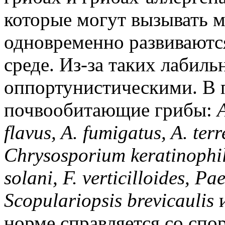
которые могут вызывать м
одновременно развиваютс
среде. Из-за таких лабиль
оппортунистическими. В 
почвообитающие грибы:
flavus, A. fumigatus, A. ter
Chrysosporium keratinophi
solani, F. verticilloides, Pa
Scopulariopsis brevicaulis
и
норме справляется со спо