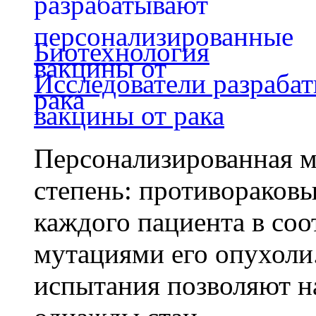
Биотехнология
Исследователи разраба
вакцины от рака
Персонализированная м
степень: противораковы
каждого пациента в со
мутациями его опухоли
испытания позволяют на