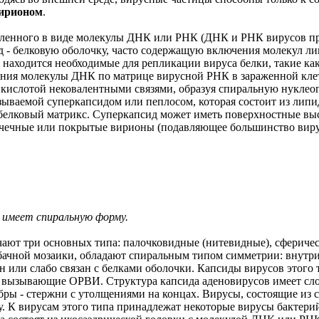
ирионом
.
авленного в виде молекулы ДНК или РНК (ДНК и РНК вирусов пр
ид - белковую оболочку, часто содержащую включения молекул ли
ходится необходимые для репликации вируса белки, такие как фер
вания молекулы ДНК по матрице вирусной РНК в зараженной кл
 кислотой нековалентными связями, образуя спиральную нуклео
зываемой суперкапсидом или пеплосом, которая состоит из лип
я белковый матрикс. Суперкапсид может иметь поверхностные в
лочечные или покрытые вирионы (подавляющее большинство вир
s имеет спиральную форму.
ают три основных типа: палочковидные (нитевидные), сферичес
бачной мозаики, обладают спиральным типом симметрии: внутри
н или слабо связан с белками оболочки. Капсиды вирусов этого
, вызывающие ОРВИ. Структура капсида аденовирусов имеет сло
ры - стержни с утолщениями на концах. Вирусы, состоящие из с
у. К вирусам этого типа принадлежат некоторые вирусы бактери