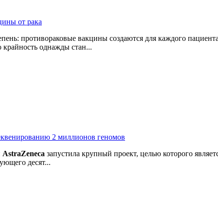
цины от рака
пень: противораковые вакцины создаются для каждого пациента
 крайность однажды стан...
секвенированию 2 миллионов геномов
й
AstraZeneca
запустила крупный проект, целью которого являе
ующего десят...