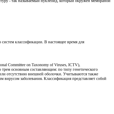
ктуру - так называемый нуклеоид, который окружен мембраной
 систем классификации. В настоящее время для
al Committee on Taxonomy of Viruses, ICTV),
о трем основным составляющим: по типу генетического
 или отсутствию внешней оболочки. Учитываются также
ым вирусом заболевания. Классификация представляет собой