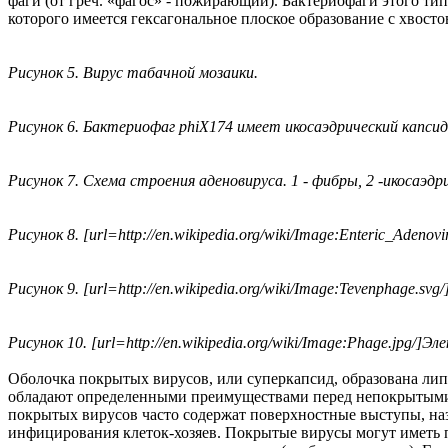
фаги (от греч. «фагос» - пожирающий). Бактериофаги этого т
которого имеется гексагональное плоское образование с хвост
Рисунок 5. Вирус табачной мозаики.
Рисунок 6. Бактериофаг phiX174 имеет икосаэдрический капсид
Рисунок 7. Схема строения аденовируса. 1 - фибры, 2 -икосаэдри
Рисунок 8. [url=http://en.wikipedia.org/wiki/Image:Enteric_Aden
Рисунок 9. [url=http://en.wikipedia.org/wiki/Image:Tevenphage.s
Рисунок 10. [url=http://en.wikipedia.org/wiki/Image:Phage.jpg
Оболочка покрытых вирусов, или суперкапсид, образована л
обладают определенными преимуществами перед непокрытыми.
покрытых вирусов часто содержат поверхностные выступы, на
инфицирования клеток-хозяев. Покрытые вирусы могут иметь 