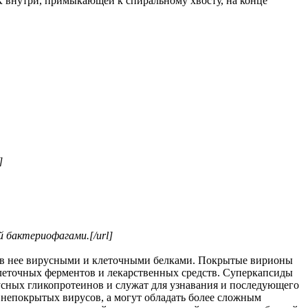
НК внутри, примыкающей к спиральному хвосту, на конце
]
й бактериофагами.[/url]
и в нее вирусными и клеточными белками. Покрытые вирионы
еточных ферментов и лекарственных средств. Суперкапсиды
сных гликопротеинов и служат для узнавания и последующего
непокрытых вирусов, а могут обладать более сложным