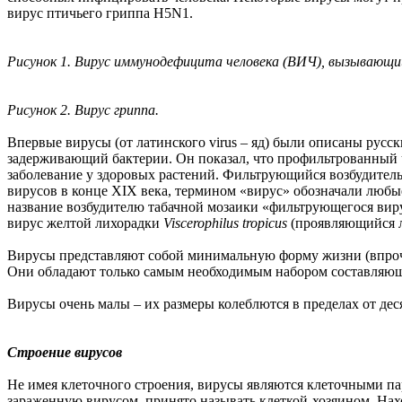
вирус птичьего гриппа H5N1.
Рисунок 1. Вирус иммунодефицита человека (ВИЧ), вызывающ
Рисунок 2. Вирус гриппа.
Впервые вирусы (от латинского virus – яд) были описаны русс
задерживающий бактерии. Он показал, что профильтрованный ч
заболевание у здоровых растений. Фильтрующийся возбудител
вирусов в конце XIX века, термином «вирус» обозначали любы
название возбудителю табачной мозаики «фильтрующегося виру
вирус желтой лихорадки
Viscerophilus tropicus
(проявляющийся л
Вирусы представляют собой минимальную форму жизни (впрочем
Они обладают только самым необходимым набором составляющи
Вирусы очень малы – их размеры колеблются в пределах от дес
Строение вирусов
Не имея клеточного строения, вирусы являются клеточными п
зараженную вирусом, принято называть клеткой-хозяином. Нах