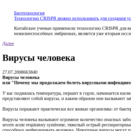
Биотехнология
Технологию CRISPR можно использовать для создания у
Китайские ученые применили технологию CRISPR для вне
нежизнеспособных эмбрионах, является уже вторым иссле
Далее
Вирусы человека
27.07.2008
66384
0
Вирусы человека
или "Почему мы продолжаем болеть вирусными инфекция
У вас поднялась температура, першит в горле, начинается насм
представляют собой вирусы, и каким образом они вызывают за
Вирусы поражают практически все живые организмы: от бактер
Вирусы человека вызывают огромное количество опасных забол
severe acute respiratory syndrome, тяжелый острый респиратор
способных инфицировать человека. Некоторые вирусы могут пр