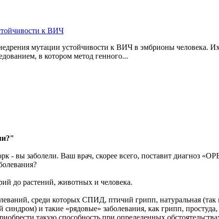
стойчивости к ВИЧ
дрения мутации устойчивости к ВИЧ в эмбрионы человека. Их 
дованием, в котором метод генного...
ми?"
орк - вы заболели. Ваш врач, скорее всего, поставит диагноз «О
болевания?
ий до растений, животных и человека.
еваний, среди которых СПИД, птичий грипп, натуральная (так 
ный синдром) и такие «рядовые» заболевания, как грипп, простуд
иобрести такую способность при определенных обстоятельствах