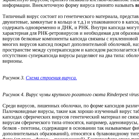
информации. Внеклеточную форму вируса принято называть
в
Типичный вирус состоит из генетического материала, предст
двунитевые, замкнутые в кольцо и т.д.) и упакованного в капс
содержать одновременно и ДНК, и РНК. Внутри капсида могут на
характерная для РНК-ретровирусов и необходимая для образо
вирусов белковые компоненты капсида связаны с нуклеиновой
многих вирусов капсид покрыт дополнительной оболочкой, на
пространстве между суперкапсидом и капсидом располагаетс
отсутствию суперкапсида вирусы разделяют на два типа: обо
вирионы.
Рисунок 3.
Схема строения вируса.
Рисунок 4. Вирус чумы крупного рогатого скота Rinderpest viru
Среди вирусов, лишенных оболочки, по форме капсидов различ
Палочковидные вирусы, такие как хорошо изученный вирус та
капсидах сферических вирусов генетический материал не связа
вирусам сферического типа относятся, например, аденовирусы
белков - пентоны, содержащие в основании так называемые фиб
дополнительных образований), относятся к булавовидному тип