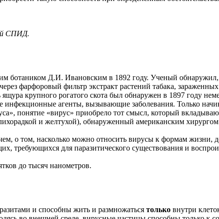
ий СПИД.
ким ботаником Д.И. Ивановским в 1892 году. Ученый обнаружил, 
ерез фарфоровый фильтр экстракт растений табака, зараженных 
ь ящура крупного рогатого скота был обнаружен в 1897 году н
е инфекционные агенты, вызывающие заболевания. Только начина
са», понятие «вирус» приобрело тот смысл, который вкладываю
ихорадкой и желтухой), обнаруженный американским хирургом У
, о том, насколько можно относить вирусы к формам жизни, до
х, требующихся для паразитического существования и воспрои
ятков до тысяч нанометров.
аразитами и способны жить и размножаться
только
внутри клеток
одясь во внешней среде, вирусные частицы способны только к с