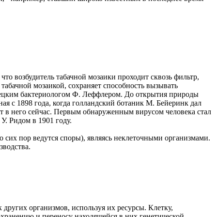
что возбудитель табачной мозаики проходит сквозь фильтр,
табачной мозаикой, сохраняет способность вызывать
емецким бактериологом Ф. Леффлером. До открытия природы
я с 1898 года, когда голландский ботаник М. Бейеринк дал
т в него сейчас. Первым обнаруженным вирусом человека стал
. Ридом в 1901 году.
 сих пор ведутся споры), являясь неклеточными организмами.
зводства.
 других организмов, используя их ресурсы. Клетку,
охранению и переносу находящейся в них генетической