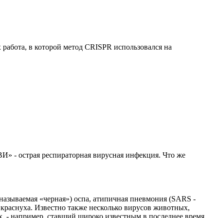
работа, в которой метод CRISPR использовался на
РВИ» - острая респираторная вирусная инфекция. Что же
называемая «черная») оспа, атипичная пневмония (SARS -
а, краснуха. Известно также несколько вирусов животных,
, - например, ставший широко известным в последнее время