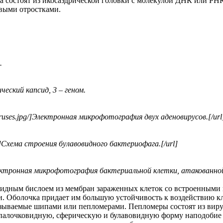
ипа состоят из икосаэдрической головки с молекулой ДНК или Р
овыми отростками.
.
ческий капсид, 3 – геном.
oviruses.jpg/]Электронная микрофотография двух аденовирусов.[/url
vg/]Схема строения булавовидного бактериофага.[/url]
/]Электронная микрофотография бактериальной клетки, атакованно
ипидным бислоем из мембран зараженных клеток со встроенным
 Оболочка придает им большую устойчивость к воздействию кл
зываемые шипами или пепломерами. Пепломеры состоят из виру
палочковидную, сферическую и булавовидную форму наподобие 