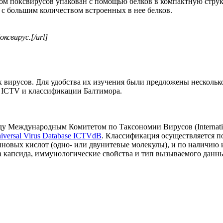
еном поксвирусов упакован с помощью белков в компактную стру
с большим количеством встроенных в нее белков.
оксвирус.[/url]
 вирусов. Для удобства их изучения были предложены несколько
: ICTV и классификации Балтимора.
у Международным Комитетом по Таксономии Вирусов (Internation
iversal Virus Database ICTVdB
. Классификация осуществляется п
иновых кислот (одно- или двунитевые молекулы), и по наличию
ма капсида, иммунологические свойства и тип вызываемого данн