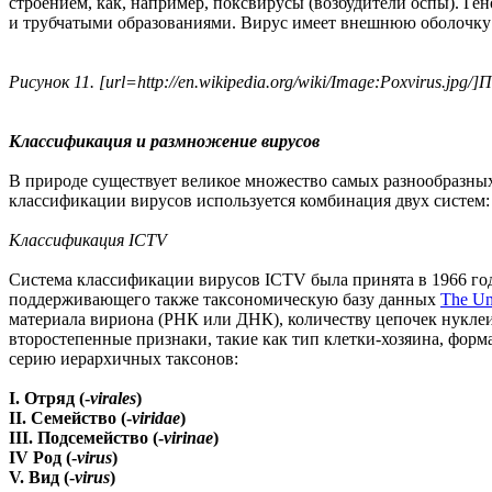
строением, как, например, поксвирусы (возбудители оспы). Г
и трубчатыми образованиями. Вирус имеет внешнюю оболочку 
Рисунок 11. [url=http://en.wikipedia.org/wiki/Image:Poxvirus.jpg/]П
Классификация и размножение вирусов
В природе существует великое множество самых разнообразных
классификации вирусов используется комбинация двух систем
Классификация ICTV
Система классификации вирусов ICTV была принята в 1966 год
поддерживающего также таксономическую базу данных
The Un
материала вириона (РНК или ДНК), количеству цепочек нукле
второстепенные признаки, такие как тип клетки-хозяина, фор
серию иерархичных таксонов:
I. Отряд (-
virales
)
II. Семейство (-
viridae
)
III. Подсемейство (-
virinae
)
IV Род (-
virus
)
V. Вид (-
virus
)