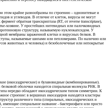
и этом крайне разнообразны по строению – однонитевые и
пидов и углеводов. В отличие от клеток, вирусы не могут
мент обратная транскриптаза (RT, от reverse transcriptase),
етке-хозяине. У простейших нитевидных или палочковидных
протеиновую структуру, называемую нуклеокапсидом. У
идной мембраны зараженной клетки и вирусных белков. В
ыступы, называемые шипами или пепломерами. По наличию или
усов животных и человека) и безоболочечные или непокрытые
кие (икосаэдрические) и булавовидные (комбинированные).
 белковой оболочки находится спиральная молекула РНК. В
 типа нередко обладают икосаэдрическим типом симметрии. К
жное строение: в вершинах икосаэдеров находятся кластеры
труктур различного типа (спиральных, икосаэдрических и
й, имеющие специальное название - бактериофаги или просто