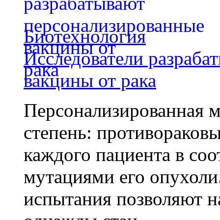
Биотехнология
Исследователи разраба
вакцины от рака
Персонализированная м
степень: противораковы
каждого пациента в со
мутациями его опухоли
испытания позволяют на