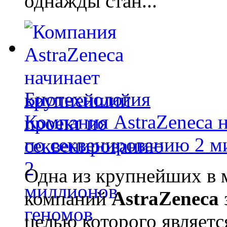
однажды стан...
Биотехнология
Компания AstraZeneca 
по секвенированию 2 м
Одна из крупнейших в 
компаний
AstraZeneca
целью которого являет