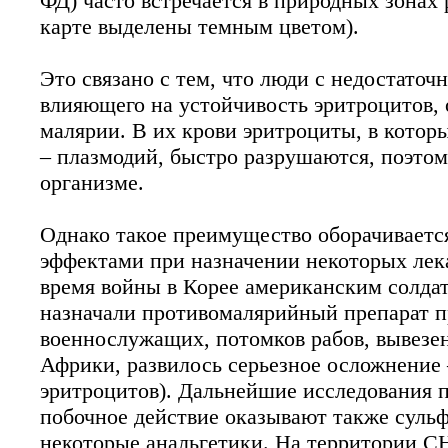
ФД) часто встречается в природных зонах
карте выделены темным цветом).
Это связано с тем, что люди с недостато
влияющего на устойчивость эритроцитов,
малярии. В их крови эритроциты, в котор
– плазмодий, быстро разрушаются, поэтом
организме.
Однако такое преимущество оборачивает
эффектами при назначении некоторых лекар
время войны в Корее американским солда
назначали противомалярийный препарат п
военнослужащих, потомков рабов, вывезе
Африки, развилось серьезное осложнение 
эритроцитов). Дальнейшие исследования п
побочное действие оказывают также суль
некоторые анальгетики. На территории С