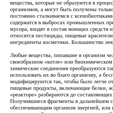
вещества, которые не образуются в проце
Китайские ученые применили технологию 
организмов, а могут быть получены толь
человека. Их работа, в которой метод CR
вторым исследованием, в котором метод ге
постоянно сталкиваемся с ксенобиотиками
содержатся в выбросах промышленных пр
мусора, входят в состав моющих средств 
относятся пестициды, пищевые красители
ингредиенты косметики. Большинство лек
Любые вещества, попавшие в организм чел
своеобразном «котле» или биохимическом
химические соединения преобразуются та
использовать их во благо организму, а бе
модифицируются так, чтобы было легче от
пищевые продукты, включающие белки, жи
«реакторе» разбираются до составляющих
Получившиеся фрагменты в дальнейшем с
обеспечивающим организм энергией, или 