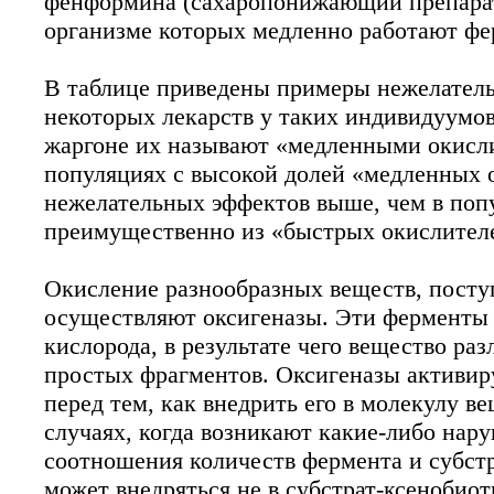
фенформина (сахаропонижающий препарат
организме которых медленно работают фе
В таблице приведены примеры нежелател
некоторых лекарств у таких индивидуумо
жаргоне их называют «медленными окисли
популяциях с высокой долей «медленных 
нежелательных эффектов выше, чем в поп
преимущественно из «быстрых окислител
Окисление разнообразных веществ, посту
осуществляют оксигеназы. Эти ферменты
кислорода, в результате чего вещество раз
простых фрагментов. Оксигеназы активи
перед тем, как внедрить его в молекулу ве
случаях, когда возникают какие-либо нар
соотношения количеств фермента и субст
может внедряться не в субстрат-ксенобиот