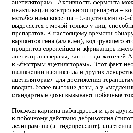
ацетиляторам». Активность фермента мож
инактивации контрольного препарата – ко
метаболизма кофеина – 5-ацетиламино-6-
выделяется с мочой только у лиц, способ
препаратов. К настоящему времени обнару
вариантов гена (аллелей), кодирующего э
процентов европейцев и африканцев имею
ацетилтрансферазы, зато среди жителей А
к «быстрым ацетиляторам». Этот факт не
назначении изониазида и других лекарст
ацетиляторам» для достижения терапевти
вводить более высокие дозы, а у «медлен
стандартные дозы вызывают побочные ток
Похожая картина наблюдается и для други
к побочному действию дебризохина (гипот
дезипрамина (антидепрессант), спартеина