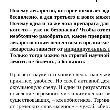
Почему лекарство, которое помогает одн
Биотехнология
бесполезно, а для третьего и вовсе мож
Исследователи разра
Почему одна и та же доза препарата для 
вакцины от рака
кого-то – уже не безопасна? Чтобы отве
Персонализированная медицина возведена 
необходимо разобраться, какие превращ
каждого пациента в соответствии со спец
испытания позволяют надеяться, что крайн
лекарственным веществом в организме 
лекарства зависит от
индивидуальных г
Только тогда можно на строгой научной
Биотехнология
лечить не болезнь, а больного.
Компания AstraZeneca
секвенированию 2 ми
Прогресс науки и техники сделал нашу жи
Одна из крупнейших в мире фармацевтич
которого является компиляция геномных и
приятнее, удобнее. Но своей активной де
человек в течение следующего десят...
окружающую среду. И один из результатов
появление огромного числа химических ве
Биотехнология
существовавших, – ксенобиотиков. Терми
Технологию CRISPR м
от греческих слов «ксенос» – чужой, «био
устойчивости к ВИЧ