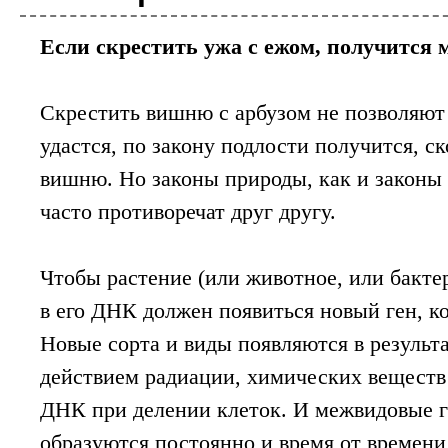
Если скрестить ужа с ежом, получится
Биотехнология
Исследователи разра
вакцины от рака
Скрестить вишню с арбузом не позволяют 
Персонализированная медицина возведена 
удастся, по закону подлости получится, ск
каждого пациента в соответствии со спец
испытания позволяют надеяться, что крайн
вишню. Но законы природы, как и законы 
часто противоречат друг другу.
Биотехнология
Компания AstraZeneca
секвенированию 2 ми
Чтобы растение (или животное, или бакте
Одна из крупнейших в мире фармацевтич
в его ДНК должен появиться новый ген, 
которого является компиляция геномных и
человек в течение следующего десят...
Новые сорта и виды появляются в результ
действием радиации, химических веществ
Биотехнология
ДНК при делении клеток. И межвидовые 
Технологию CRISPR м
образуются постоянно и время от времени
устойчивости к ВИЧ