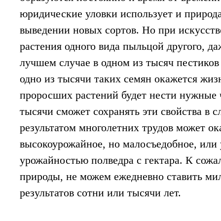
юридические уловки использует и природа
Китайские ученые применили технологию 
человека. Их работа, в которой метод CR
выведении новых сортов. Но при искусст
вторым исследованием, в котором метод ге
растения одного вида пыльцой другого, да
лучшем случае в одном из тысяч пестиков
одно из тысячи таких семян окажется жиз
проросших растений будет нести нужные ч
тысячи сможет сохранять эти свойства в
результатом многолетних трудов может ок
высокоурожайное, но малосъедобное, или 
урожайностью полведра с гектара. К сожа
природы, не можем ежедневно ставить ми
результатов сотни или тысячи лет.