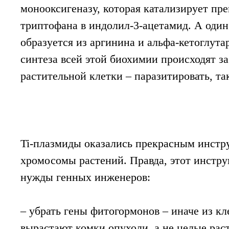
монооксигеназу, которая катализирует п
триптофана в индолил-3-ацетамид. А один
образуется из аргинина и альфа-кетоглут
синтеза всей этой биохимии происходят з
растительной клетки – паразитировать, та
Ti-плазмиды оказались прекрасным инстру
хромосомы растений. Правда, этот инстру
нужды генных инженеров:
– убрать гены фитогормонов – иначе из кл
вырастают комки опухоли, а не целые рас