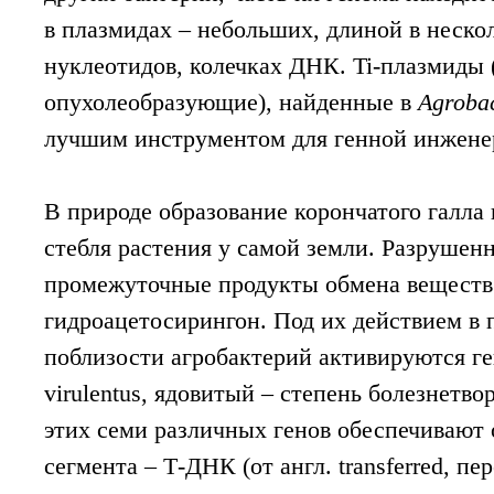
в плазмидах – небольших, длиной в неско
нуклеотидов, колечках ДНК. Ti-плазмиды (
опухолеобразующие), найденные в
Agroba
лучшим инструментом для генной инжене
В природе образование корончатого галла
стебля растения у самой земли. Разрушен
промежуточные продукты обмена веществ 
гидроацетосирингон. Под их действием в 
поблизости агробактерий активируются г
virulentus, ядовитый – степень болезнетв
этих семи различных генов обеспечивают 
сегмента – Т-ДНК (от англ. transferred, п