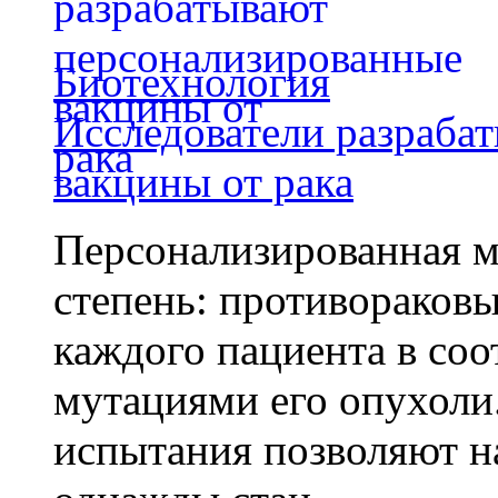
Биотехнология
Исследователи разраба
вакцины от рака
Персонализированная м
степень: противораковы
каждого пациента в со
мутациями его опухоли
испытания позволяют на