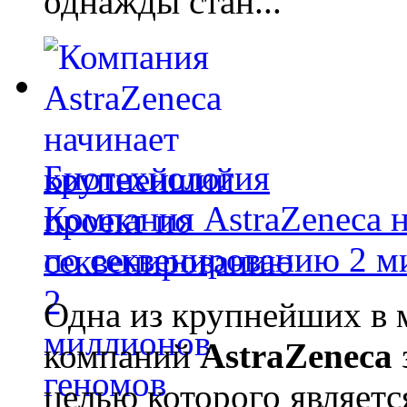
однажды стан...
Биотехнология
Компания AstraZeneca 
по секвенированию 2 м
Одна из крупнейших в 
компаний
AstraZeneca
целью которого являет