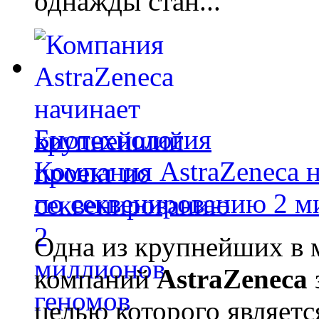
однажды стан...
Биотехнология
Компания AstraZeneca 
по секвенированию 2 м
Одна из крупнейших в 
компаний
AstraZeneca
целью которого являет