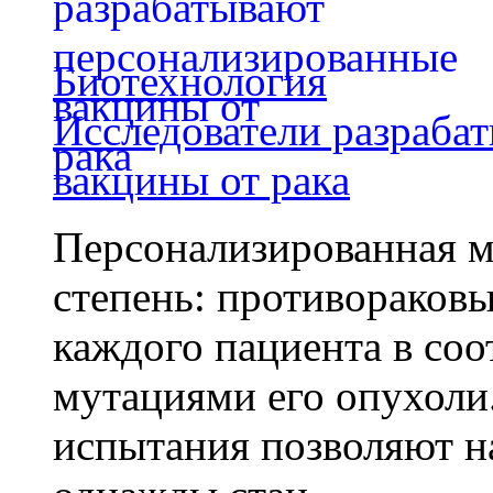
Биотехнология
Исследователи разраба
вакцины от рака
Персонализированная м
степень: противораковы
каждого пациента в со
мутациями его опухоли
испытания позволяют на