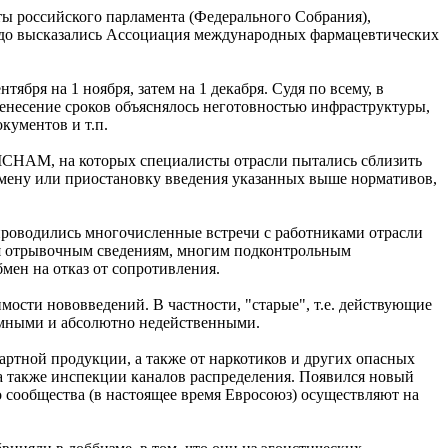
ты российского парламента (Федерального Собрания),
рдо высказались Ассоциация международных фармацевтических
бря на 1 ноября, затем на 1 декабря. Судя по всему, в
енесение сроков объяснялось неготовностью инфраструктуры,
кументов и т.п.
MCHAM, на которых специалисты отрасли пытались сблизить
тмену или приостановку введения указанных выше нормативов,
проводились многочисленные встречи с работниками отрасли
ся отрывочным сведениям, многим подконтрольным
ен на отказ от сопротивления.
мости нововведений. В частности, "старые", т.е. действующие
имными и абсолютно недейственными.
артной продукции, а также от наркотиков и других опасных
 а также инспекции каналов распределения. Появился новый
го сообщества (в настоящее время Евросоюз) осуществляют на