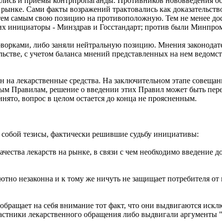
лись и приемы контрпропаганды. Противников нововведения обв
рынке. Сами факты возражений трактовались как доказательств
тем самым свою позицию на противоположную. Тем не менее дост
о их инициаторы - Минздрав и Госстандарт; против были Минпр
говорками, либо заняли нейтральную позицию. Мнения законодат
льстве, с учетом баланса мнений представленных на нем ведомс
 на лекарственные средства. На заключительном этапе совещани
ым Правилам, решение о введении этих Правил может быть пере
нято, вопрос в целом остается до конца не проясненным.
 собой тезисы, фактически решившие судьбу инициативы:
ачества лекарств на рынке, в связи с чем необходимо введение
лютно незаконна и к тому же ничуть не защищает потребителя от
обращает на себя внимание тот факт, что они выдвигаются иск
частники лекарственного обращения либо выдвигали аргументы 