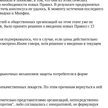
иняли в лоббизме, в том, что они из эгоистических
о необходимости новых Правил. В результате предпринятых
ичь консенсуса не удалось. К моменту истечения последнего
омнауки и Минфин.
елей и общественных организаций на этом этапе уже не
тв, было принято решение о введении новых Правил с 15
я подчеркивалось, что в случае, если цены действительно
смотрено.Иначе говоря, хотя решение о введении в текущем
 дорыночных механизмов защиты потребителя в форме
 некачественных лекарств. По этим причинам вернуться к ней
лючительно представителями организаций, непосредственно
"против", либо соглашались с инициативой, не формулируя