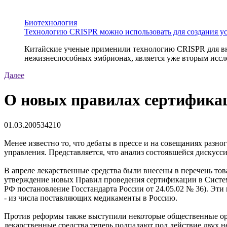
Биотехнология
Технологию CRISPR можно использовать для создания у
Китайские ученые применили технологию CRISPR для вне
нежизнеспособных эмбрионах, является уже вторым иссле
Далее
О новых правилах сертификац
01.03.2005
3421
0
Менее известно то, что дебаты в прессе и на совещаниях раз
управления. Представляется, что анализ состоявшейся дискусс
В апреле лекарственные средства были внесены в перечень тов
утверждение новых Правил проведения сертификации в Систе
РФ постановление Госстандарта России от 24.05.02 № 36). Эти
- из числа поставляющих медикаменты в Россию.
Против реформы также выступили некоторые общественные ор
лекарственные средства теперь подпадают под действие двух не