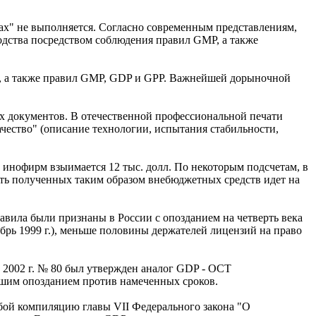
вах" не выполняется. Согласно современным представлениям,
одства посредством соблюдения правил GMP, а также
ов, а также правил GMP, GDP и GPP. Важнейшей дорыночной
ых документов. В отечественной профессиональной печати
чество" (описание технологии, испытания стабильности,
с инофирм взыимается 12 тыс. долл. По некоторым подсчетам, в
сть полученных таким образом внебюджетных средств идет на
вила были признаны в России с опозданием на четверть века
абрь 1999 г.), меньше половины держателей лицензий на право
.
 2002 г. № 80 был утвержден аналог GDP - ОСТ
ьшим опозданием против намеченных сроков.
обой компиляцию главы VII Федерального закона "О