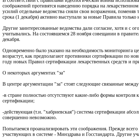
В соответствии с правилами идеологической войны использова
соображений противятся наведению порядка на лекарственном 
усилий отдельные ведомства сняли свои возражения, поменяв 
срока (1 декабря) активно выступали за новые Правила тольк
Другие заинтересованные ведомства дали согласие, хотя и с о
учитывались. На состоявшемся 28 ноября совещании в правите
декабря.
Одновременно было указано на необходимость мониторинга цен
возрастут, как предполагают противники сертификации по нов
году новых Правил сертификации лекарственных средств и при
О некоторых аргументах "за"
В центре аргументации "за" стоят следующие связанные между
-в стране полностью отсутствуют какие-либо формы контроля к
сертификации;
-действующая (т.н. "хабриевская") система сертификации абсо
совершенно невозможно.
Попытаемся проанализировать эти соображения. Прежде всего 
участвующих в системе - Минздрава и Госстандарта. Другие у