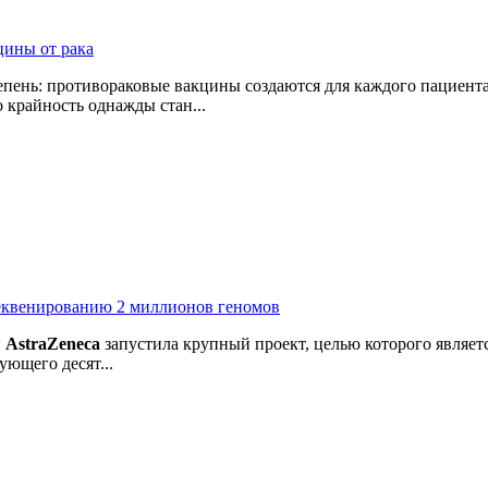
цины от рака
пень: противораковые вакцины создаются для каждого пациента
 крайность однажды стан...
секвенированию 2 миллионов геномов
й
AstraZeneca
запустила крупный проект, целью которого являе
ующего десят...