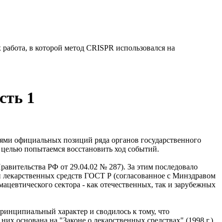
работа, в которой метод CRISPR использовался на
сть 1
иями официальных позиций ряда органов государственного
й целью попытаемся восстановить ход событий.
авительства РФ от 29.04.02 № 287). За этим последовало
 лекарственных средств ГОСТ Р (согласованное с Минздравом
ацевтического сектора - как отечественных, так и зарубежных
инципиальный характер и сводилось к тому, что
их основана на "Законе о лекарственных средствах" (1998 г.),