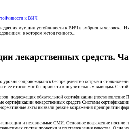
стойчивости к ВИЧ
дрения мутации устойчивости к ВИЧ в эмбрионы человека. Их 
дованием, в котором метод генного...
ии лекарственных средств. Ча
ного уровня сопровождались беспрецедентно острыми столкновен
ии и ее итогов мог бы привести к поучительным выводам. С это
аров, подлежащих обязательной сертификации (постановление Пр
ме сертификации лекарственных средств Системы сертификации
 нормативные акты вызвали резкие возражения предприятий фарм
ганизации и независимые СМИ. Основное возражение носило пр
зависимых систем проверки и подтверждения качества. Одна из н