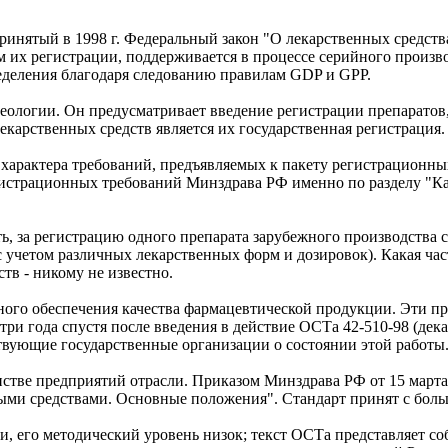
принятый в 1998 г. Федеральный закон "О лекарственных средст
м их регистрации, поддерживается в процессе серийного произв
ределения благодаря следованию правилам GDP и GPP.
идеологии. Он предусматривает введение регистрации препарат
екарственных средств является их государственная регистрация.
 характера требований, предъявляемых к пакету регистрационн
гистрационных требований Минздрава РФ именно по разделу "Ка
ь, за регистрацию одного препарата зарубежного производства 
(с учетом различных лекарственных форм и дозировок). Какая ча
тв - никому не известно.
го обеспечения качества фармацевтической продукции. Эти пра
три года спустя после введения в действие ОСТа 42-510-98 (дек
твующие государственные организации о состоянии этой работы
нстве предприятий отрасли. Приказом Минздрава РФ от 15 марта
ными средствами. Основные положения". Стандарт принят с бол
и, его методический уровень низок; текст ОСТа представляет с