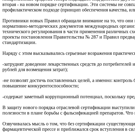
вторая - на новом порядке сертификации. Эти системы не совп
профилактическом подходе (принцип обеспечения качества, или 
Противники новых Правил обращали внимание на то, что они 
нормативно-методических документов международных организаци
технического регулирования в части применения различных сх
проекты постановления Правительства № 287 и Правил предва
стандартизации.
Наряду с этим высказывались серьезные возражения практиче
-затруднят доведение лекарственных средств до потребителей 
рублей для возмещения затрат);
-не позволят достичь поставленных целей, а именно: контрол
повышение конкурентоспособности;
-содержат заметный коррупционный потенциал, поскольку пре
В защиту нового порядка отраслевой сертификации выступили 
полезности в плане борьбы с фальсификацией препаратов. Что 
Озвучивалась мысль о том, что без сертификации существующие
фармацевтической прессе и приближался срок вступления в си