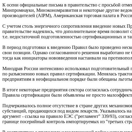
К осени официальные письма в правительство с просьбой отме
Минпромнауки, Минэкономразвития и некоторые другие ведом
производителей (AIPM), Американская торговая палата в Ро
С учетом столь энергичного сопротивления введение новых Прав
правительстве надеялись, что дополнительное время позволит
т.е. недостаточной подготовленностью сертификационных и т
В период подготовки к введению Правил было проведено неск
свои позиции. Однако согласованного решения выработано не
тогда как инициаторы нововведения настаивали на противопо
Минздрав России интенсивно использовал подготовительный пе
по разъяснению новых правил сертификации. Менялась тракто
предприятиям в неофициальном порядке были обещаны льготы 
В итоге некоторые предприятия сектора согласилась сотруднич
Правила сертификации были объявлены не просто малоэффекти
Подчеркивалось полное отсутствие в стране других механизмо
субстанций, продающихся под видом лекарств. Указывалось на
аргумент - ссылка на правило ЕЭС ("регламент" 339/93), согл
границе посерийный контроль импортируемых из "третьих стр