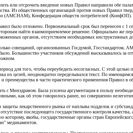
нить или отсрочить введение новых Правил направили обе пала
ства. Из общественных организаций против новых Правил тве
ссии (AMCHAM), Конфедерация обществ потребителей (КонфОП).
ил было отложено. Первоначальный срок был перенесен с 1 сентя
 сторонам найти взаимоприемлемое решение. Официально же пер
аможенных органов, отсутствием необходимых инструктивных до
олько совещаний, организованных Госдумой, Госстандартом, A
 было. Большинство участников обсуждений высказывалось за о
ложном.
риод для того, чтобы переубедить несогласных. С этой целью 
вка их целей, неоднократно переделывался текст. По имеющим
и преимущества в части практического применения Правил в обм
ать с Минздравом. Была усилена аргументация в пользу необходи
вными, как об этом говорилось ранее, но совершенно нелегит
в защиты лекарственного рынка от наплыва подделок и субстанд
 отсутствие последующего государственного контроля качества,
асно которому, якобы, государственные органы стран Европейско
ан" медикаментов.