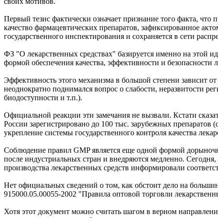
своих мотивов.
Первый тезис фактически означает признание того факта, что 
качество фармацевтических препаратов, зафиксированное акто
государственного инспектирования и сохраняется в сети расп
ФЗ "О лекарственных средствах" базируется именно на этой 
формой обеспечения качества, эффективности и безопасности л
Эффективность этого механизма в большой степени зависит от
неоднократно поднимался вопрос о слабости, неразвитости ре
биодоступности и т.п.).
Официальной реакции эти замечания не вызвали. Кстати сказат
России зарегистрировано до 100 тыс. зарубежных препаратов 
укрепление системы государственного контроля качества лекарс
Соблюдение правил GMP является еще одной формой дорыночно
после индустриальных стран и внедряются медленно. Сегодня, 
производства лекарственных средств информировали соответс
Нет официальных сведений о том, как обстоит дело на больши
915000.05.00055-2002 "Правила оптовой торговли лекарствен
Хотя этот документ можно считать шагом в верном направлени