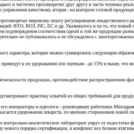
адают и частично противоречат друг другу в части техники реали
управления качеством), вторая - на контроле готовой продукции 
противоречат мировому опыту регулирования лекарственного ры
й: ВТО, ВОЗ, PIC, ЕС и др. Указывалось и на то, что новый по
ем подтверждения соответствия одной и той же продукции разн
рительно не публиковались и не обсуждались с заинтересован
ского характера, которые можно суммировать следующим образо
и приведут к их удорожанию (по оценкам - до 15% и выше, что м
ь безопасности продукции, противодействие распространению фа
дусматривают практику изъятий из общих требований для проду
его инициаторы и идеологи - руководящие работники Минздрава
касается удорожания лекарств, по мнению сторонников новой си
 контрольно-аналитические лаборатории умрут от недостатка фи
лу нового порядка сертификации, в конфликт все больше втягива