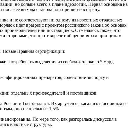
зации, но больше всего в плане идеологии. Первая основана на
после ее выхода с завода или при ввозе в страну.
нка и не соответствуют ни одному из известных отраслевых
рядок идет вразрез с проектом российского закона об основах
ых производителей или поставщиков. Отмечалось также, что
ными сторонами, что противоречит общепринятым принципам
м. Новые Правила сертификации:
ожет потребовать выделения из госбюджета около 5 млрд
льсифицированных препаратов, содействие экспорту и
кции отдельных производителей и поставщиков.
 России и Госстандарта. Их аргументы касались в основном ее
стемы, оно не превысит 1,5%.
нансирования. По мере того, как разгоралась дискуссия в
лись властные структуры.