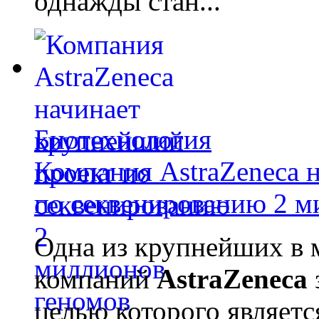
однажды стан...
Биотехнология
Компания AstraZeneca 
по секвенированию 2 м
Одна из крупнейших в 
компаний
AstraZeneca
целью которого являет