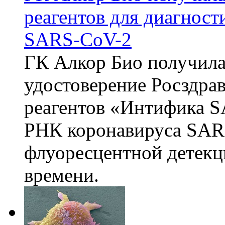
реагентов для диагнос
SARS-CoV-2
ГК Алкор Био получила
удостоверение Росздрав
реагентов «Интифика S
РНК коронавируса SAR
флуоресцентной детекц
времени.