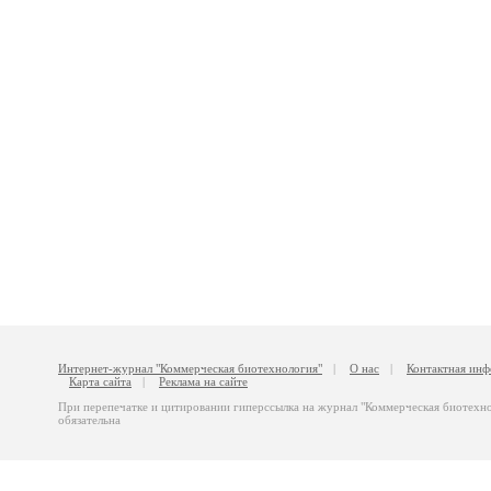
Интернет-журнал "Коммерческая биотехнология"
|
О нас
|
Контактная ин
Карта сайта
|
Реклама на сайте
При перепечатке и цитировании гиперссылка на журнал "Коммерческая биотехн
обязательна