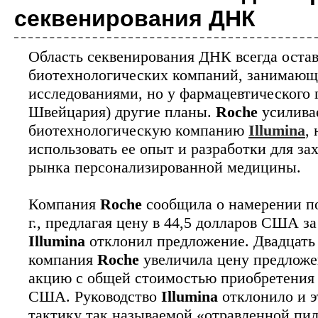
секвенирования ДНК
Биотехнология
Исследователи разра
Область секвенирования ДНК всегда остав
вакцины от рака
биотехнологических компаний, занимаю
исследованиями, но у фармацевтического 
Персонализированная медицина возведена 
каждого пациента в соответствии со спец
Швейцария) другие планы.
Roche
усилива
испытания позволяют надеяться, что крайн
биотехнологическую компанию
Illumina
,
использовать ее опыт и разработки для за
Биотехнология
рынка персонализированной медицины.
Компания AstraZeneca
секвенированию 2 ми
Компания
Roche
сообщила о намерении п
Одна из крупнейших в мире фармацевтич
г., предлагая цену в 44,5 долларов США з
которого является компиляция геномных и
человек в течение следующего десят...
Illumina
отклонил предложение. Двадцать д
компания
Roche
увеличила цену предложе
акцию с общей стоимостью приобретения 
Биотехнология
США. Руководство
Illumina
отклонило и э
Технологию CRISPR м
тактику так называемой «отравленной пилю
устойчивости к ВИЧ