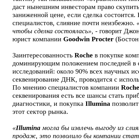
даст нынешним инвесторам право скупить
Китайские ученые применили технологию 
заниженной цене, если сделка состоится.
человека. Их работа, в которой метод CR
вторым исследованием, в котором метод ге
специалистов, слияние почти неизбежно.
чтобы сделка состоялась»
, - говорит Джо
юрист компании
Goodwin Procter
(Бостон
Заинтересованность
Roche
в покупке ком
доминирующим положением последней в о
исследований: около 90% всех научных и
секвенирование ДНК, проводится с испол
По мнению специалистов компании
Roch
секвенирования есть все шансы стать пр
диагностики, и покупка
Illumina
позволит
этот сектор рынка.
«
Illumina
могла бы извлечь выгоду из слия
продаж, это позволило бы компании стат