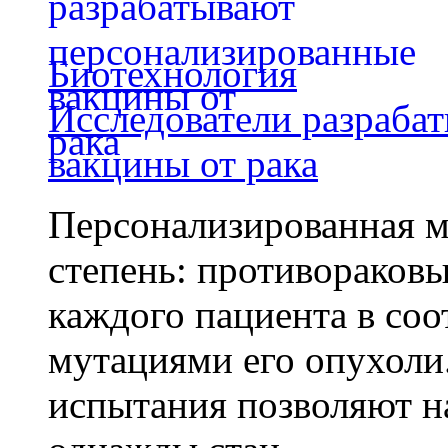
Биотехнология
Исследователи разраба
вакцины от рака
Персонализированная м
степень: противораковы
каждого пациента в со
мутациями его опухоли
испытания позволяют на