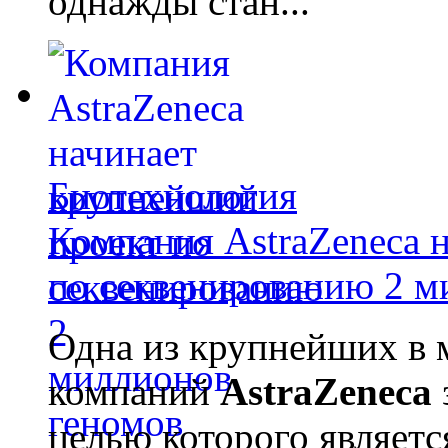
однажды стан...
Биотехнология
Компания AstraZeneca 
по секвенированию 2 м
Одна из крупнейших в 
компаний
AstraZeneca
целью которого являет