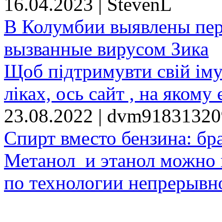
16.04.2023 | StevenL
В Колумбии выявлены пе
вызванные вирусом Зика
Щоб підтримувти свій іму
ліках, ось сайт , на якому 
23.08.2022 | dvm9183132
Спирт вместо бензина: бр
Метанол и этанол можно 
по технологии непрерывно