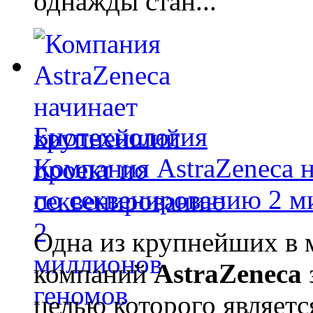
однажды стан...
Биотехнология
Компания AstraZeneca 
по секвенированию 2 м
Одна из крупнейших в 
компаний
AstraZeneca
целью которого являет