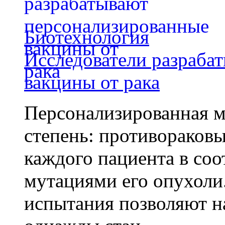
Биотехнология
Исследователи разраба
вакцины от рака
Персонализированная м
степень: противораковы
каждого пациента в со
мутациями его опухоли
испытания позволяют на