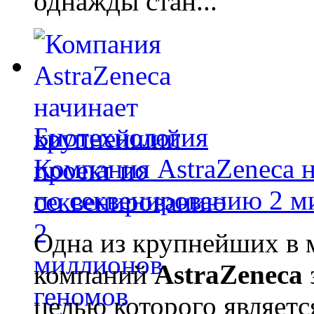
однажды стан...
Биотехнология
Компания AstraZeneca 
по секвенированию 2 м
Одна из крупнейших в 
компаний
AstraZeneca
целью которого являет