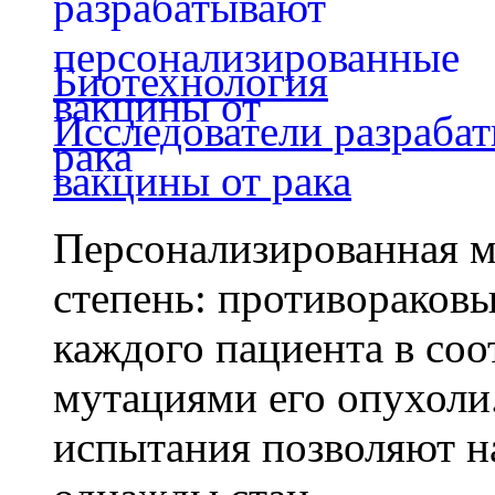
Биотехнология
Исследователи разраба
вакцины от рака
Персонализированная м
степень: противораковы
каждого пациента в со
мутациями его опухоли
испытания позволяют на