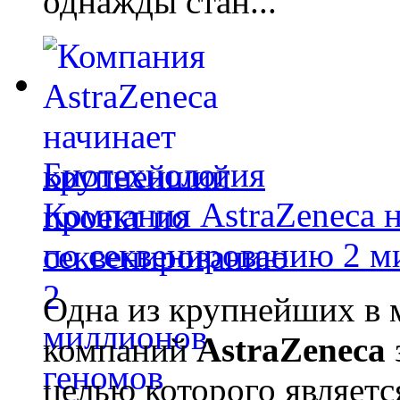
однажды стан...
Биотехнология
Компания AstraZeneca 
по секвенированию 2 м
Одна из крупнейших в 
компаний
AstraZeneca
целью которого являет