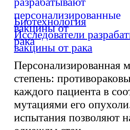
Биотехнология
Исследователи разраба
вакцины от рака
Персонализированная м
степень: противораковы
каждого пациента в со
мутациями его опухоли
испытания позволяют на