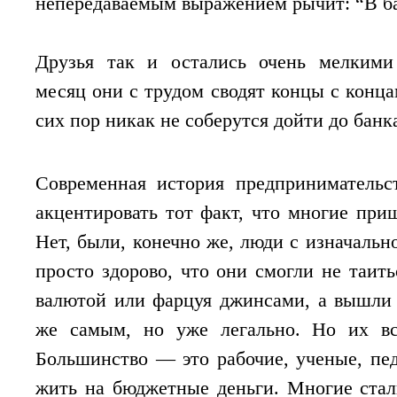
непередаваемым выражением рычит: “В ба
Биотехнология
Технологию CRISPR м
Друзья так и остались очень мелкими
устойчивости к ВИЧ
месяц они с трудом сводят концы с конца
Китайские ученые применили технологию 
человека. Их работа, в которой метод CR
сих пор никак не соберутся дойти до банк
вторым исследованием, в котором метод ге
Современная история предпринимательс
акцентировать тот факт, что многие приш
Нет, были, конечно же, люди с изначальн
просто здорово, что они смогли не таить
валютой или фарцуя джинсами, а вышли 
же самым, но уже легально. Но их вс
Большинство — это рабочие, ученые, пед
жить на бюджетные деньги. Многие стал