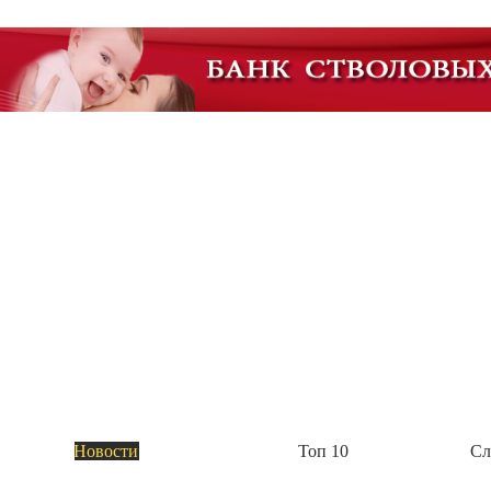
Академия Биотехнологии
Группа компаний Алкор Био начала выпуск
Пока это четыре комплекса: биологически активные добавки «Полный комплекс витам
метаболизм с берберином и цейлонской корицей», «Анти эйдж с розмариновой кислот
Академия Биотехнологии
Новости
Топ 10
Сл
ГК Алкор Био получила РУ Росздравнадзора