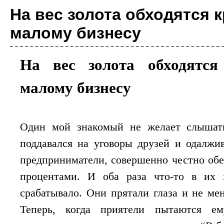
диагностики коронавирусной инфекции SAR
На вес золота обходятся 
ГК Алкор Био получила регистрационное удостоверение Росздравнадзора на свой н
коронавируса SARS-CoV-2 методом ОТ-ПЦР с флуоресцентной детекцией в режиме р
малому бизнесу
На вес золота обходятся
Биотехнология
Исследователи разра
малому бизнесу
вакцины от рака
Персонализированная медицина возведена 
каждого пациента в соответствии со спец
испытания позволяют надеяться, что крайн
Один мой знакомый не желает слышать
поддавался на уговоры друзей и одалжи
Биотехнология
предприниматели, совершенно честно обе
Компания AstraZeneca
секвенированию 2 ми
процентами. И оба раза что-то в их 
Одна из крупнейших в мире фармацевтич
срабатывало. Они прятали глаза и не ме
которого является компиляция геномных и
человек в течение следующего десят...
Теперь, когда приятели пытаются е