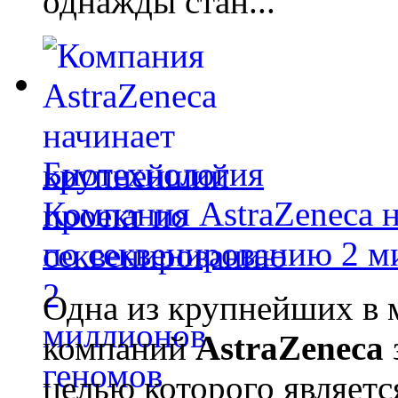
однажды стан...
Биотехнология
Компания AstraZeneca 
по секвенированию 2 м
Одна из крупнейших в 
компаний
AstraZeneca
целью которого являет