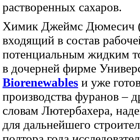
растворенных сахаров.
Химик Джеймс Дюмесич (J
входящий в состав рабоче
потенциальным жидким то
в дочерней фирме Универ
Biorenewables
и уже гото
производства фуранов – д
словам Лютербахера, над
для дальнейшего строител
полтора года исследовате