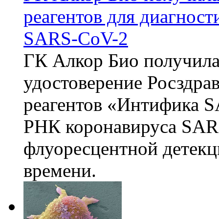
реагентов для диагнос
SARS-CoV-2
ГК Алкор Био получила
удостоверение Росздрав
реагентов «Интифика S
РНК коронавируса SAR
флуоресцентной детекц
времени.