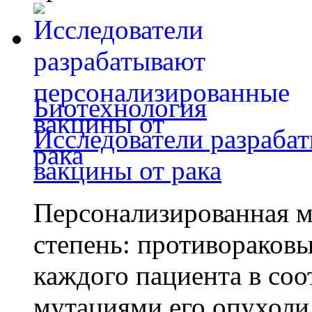
Биотехнология
Исследователи разраба
вакцины от рака
Персонализированная м
степень: противораковы
каждого пациента в со
мутациями его опухоли