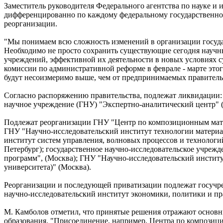
Заместитель руководителя Федерального агентства по науке 
дифференцированно по каждому федеральному государственном
реорганизации.
"Мы понимаем всю сложность изменений в организации госуда
Необходимо не просто сохранить существующие сегодня научн
учреждений, эффективной их деятельности в новых условиях с
комиссии по административной реформе в феврале - марте этого
будут несоизмеримо выше, чем от предпринимаемых правител
Согласно распоряжению правительства, подлежат ликвидации:
научное учреждение (ГНУ) "Экспертно-аналитический центр" (
Подлежат реорганизации ГНУ "Центр по композиционным мате
ГНУ "Научно-исследовательский институт технологии материа
институт систем управления, волновых процессов и технолог
Петербург); государственное научно-исследовательское учре
программ", (Москва); ГНУ "Научно-исследовательский институ
университета)" (Москва).
Реорганизации и последующей приватизации подлежат госучре
научно-исследовательский институт экономики, политики и пра
М. Камболов отметил, что принятые решения отражают основн
образования. "Присоединение, например, Центра по композиц