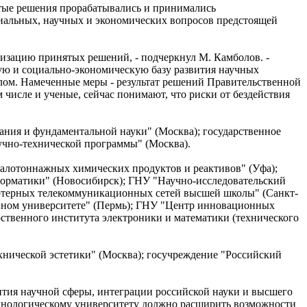
ятые решения прорабатывались и принимались
иальных, научных и экономических вопросов предстоящей
изацию принятых решений, - подчеркнул М. Камболов. -
ую и социально-экономическую базу развития научных
елом. Намеченные меры - результат решений Правительственной
 числе и ученые, сейчас понимают, что риски от бездействия
ания и фундаментальной науки" (Москва); государственное
учно-технической программы" (Москва).
алотоннажных химических продуктов и реактивов" (Уфа);
форматики" (Новосибирск); ГНУ "Научно-исследовательский
ьютерных телекоммуникационных сетей высшей школы" (Санкт-
енном университете" (Пермь); ГНУ "Центр инновационных
ственного института электроники и математики (технического
нической эстетики" (Москва); госучреждение "Российский
тия научной сферы, интеграции российской науки и высшего
хнологическому университету должно расширить возможности