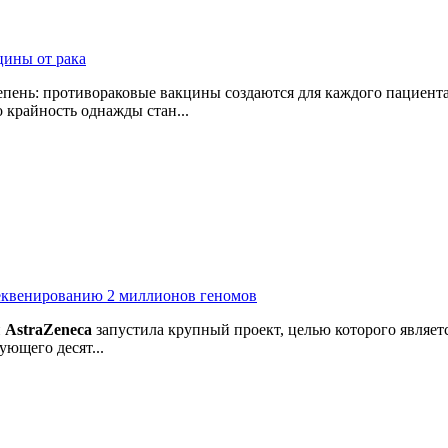
цины от рака
пень: противораковые вакцины создаются для каждого пациента
 крайность однажды стан...
секвенированию 2 миллионов геномов
й
AstraZeneca
запустила крупный проект, целью которого являе
ующего десят...