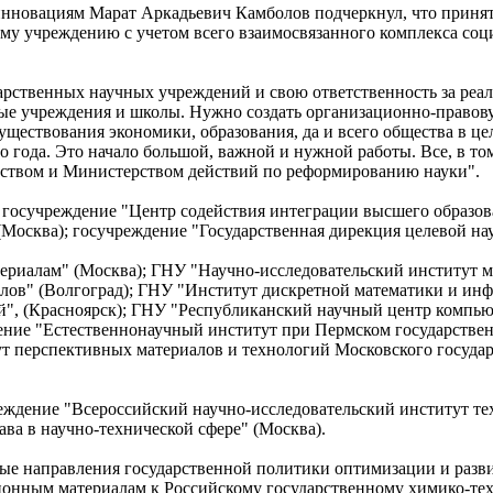
и инновациям Марат Аркадьевич Камболов подчеркнул, что прин
у учреждению с учетом всего взаимосвязанного комплекса соц
рственных научных учреждений и свою ответственность за реал
ые учреждения и школы. Нужно создать организационно-правов
уществования экономики, образования, да и всего общества в ц
 года. Это начало большой, важной и нужной работы. Все, в том
ьством и Министерством действий по реформированию науки".
 госучреждение "Центр содействия интеграции высшего образов
Москва); госучреждение "Государственная дирекция целевой на
риалам" (Москва); ГНУ "Научно-исследовательский институт м
лов" (Волгоград); ГНУ "Институт дискретной математики и ин
ий", (Красноярск); ГНУ "Республиканский научный центр комп
ждение "Естественнонаучный институт при Пермском государств
т перспективных материалов и технологий Московского государ
ждение "Всероссийский научно-исследовательский институт тех
ва в научно-технической сфере" (Москва).
ые направления государственной политики оптимизации и разви
ионным материалам к Российскому государственному химико-те