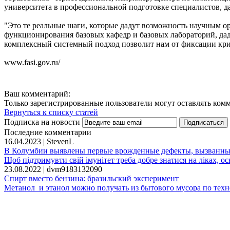
университета в профессиональной подготовке специалистов, да
"Это те реальные шаги, которые дадут возможность научным о
функционирования базовых кафедр и базовых лабораторий, дад
комплексный системный подход позволит нам от фиксации криз
www.fasi.gov.ru/
Ваш комментарий:
Только зарегистрированные пользователи могут оставлять ком
Вернуться к списку статей
Подписка на новости
Последние комментарии
16.04.2023 | StevenL
В Колумбии выявлены первые врожденные дефекты, вызванны
Щоб підтримувти свій імунітет треба добре знатися на ліках, ось 
23.08.2022 | dvm9183132090
Спирт вместо бензина: бразильский эксперимент
Метанол и этанол можно получать из бытового мусора по техн