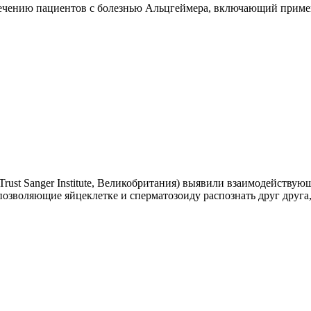
ечению пациентов с болезнью Альцгеймера, включающий примене
Trust Sanger Institute, Великобритания) выявили взаимодействую
 позволяющие яйцеклетке и сперматозоиду распознать друг друг