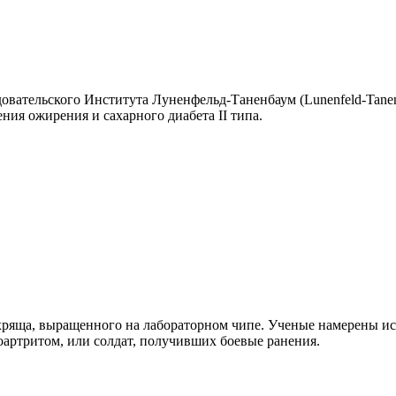
довательского Института Луненфельд-Таненбаум (Lunenfeld-Tanen
ния ожирения и сахарного диабета II типа.
 хряща, выращенного на лабораторном чипе. Ученые намерены и
артритом, или солдат, получивших боевые ранения.