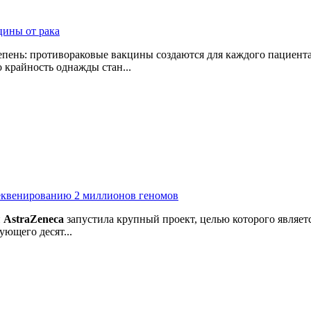
цины от рака
пень: противораковые вакцины создаются для каждого пациента
 крайность однажды стан...
секвенированию 2 миллионов геномов
й
AstraZeneca
запустила крупный проект, целью которого являе
ующего десят...