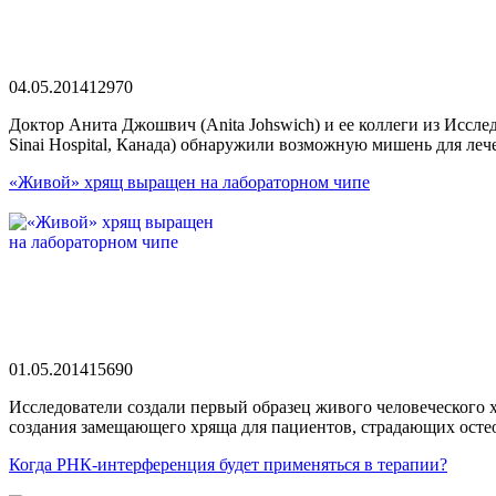
04.05.2014
1297
0
Доктор Анита Джошвич (Anita Johswich) и ее коллеги из Иссле
Sinai Hospital, Канада) обнаружили возможную мишень для лече
«Живой» хрящ выращен на лабораторном чипе
01.05.2014
1569
0
Исследователи создали первый образец живого человеческого
создания замещающего хряща для пациентов, страдающих остео
Когда РНК-интерференция будет применяться в терапии?