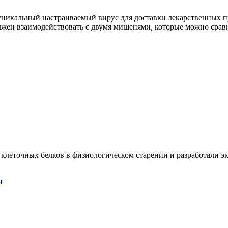
 уникальный настраиваемый вирус для доставки лекарственных п
олжен взаимодействовать с двумя мишенями, которые можно ср
леточных белков в физиологическом старении и разработали э
и