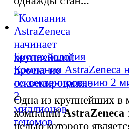
однажды стан...
Биотехнология
Компания AstraZeneca 
по секвенированию 2 м
Одна из крупнейших в 
компаний
AstraZeneca
целью которого являет