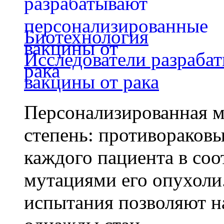
Биотехнология
Исследователи разраба
вакцины от рака
Персонализированная м
степень: противораковы
каждого пациента в со
мутациями его опухоли
испытания позволяют на