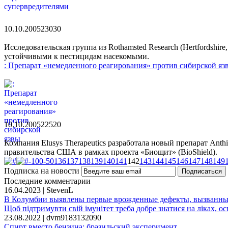
10.10.2005
2303
0
Исследовательская группа из Rothamsted Research (Hertfordshi
устойчивыми к пестицидам насекомыми.
: Препарат «немедленного реагирования» против сибирской яз
10.10.2005
2252
0
Компания Elusys Therapeutics разработала новый препарат Ant
правительства США в рамках проекта «Биощит» (BioShield).
-100
-50
136
137
138
139
140
141
142
143
144
145
146
147
148
149
Подписка на новости
Последние комментарии
16.04.2023 | StevenL
В Колумбии выявлены первые врожденные дефекты, вызванны
Щоб підтримувти свій імунітет треба добре знатися на ліках, ось 
23.08.2022 | dvm9183132090
Спирт вместо бензина: бразильский эксперимент