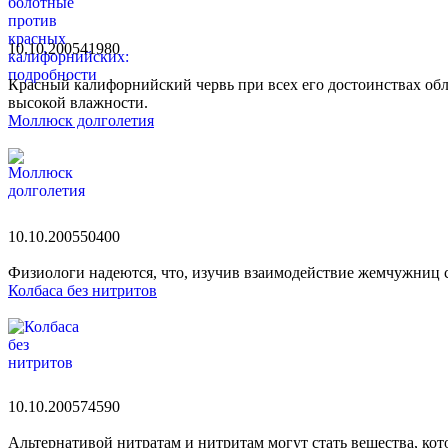
10.10.2005
4198
0
Красный калифорнийский червь при всех его достоинствах обла
высокой влажности.
Моллюск долголетия
10.10.2005
5040
0
Физиологи надеются, что, изучив взаимодействие жемчужниц с 
Колбаса без нитритов
10.10.2005
7459
0
Альтернативой нитратам и нитритам могут стать вещества, ко