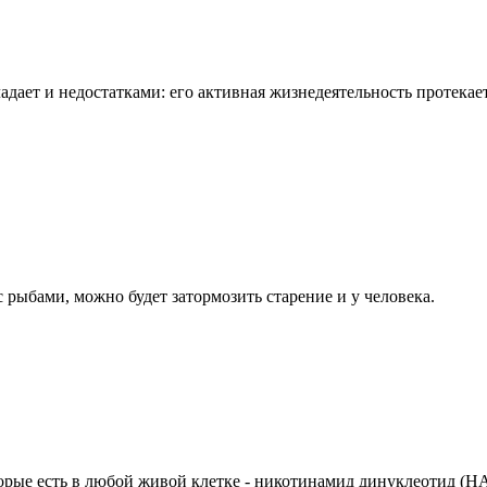
дает и недостатками: его активная жизнедеятельность протекае
рыбами, можно будет затормозить старение и у человека.
торые есть в любой живой клетке - никотинамид динуклеотид (Н