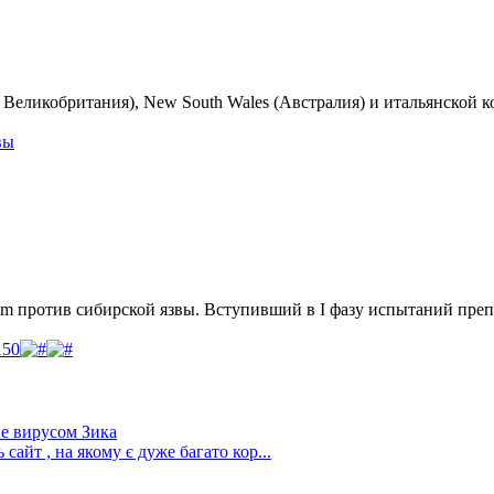
re, Великобритания), New South Wales (Австралия) и итальянской
вы
him против сибирской язвы. Вступивший в I фазу испытаний пре
150
е вирусом Зика
сайт , на якому є дуже багато кор...