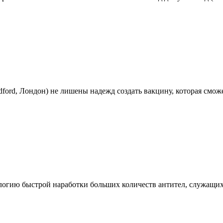
radford, Лондон) не лишены надежд создать вакцину, которая см
логию быстрой наработки больших количеств антител, служащи