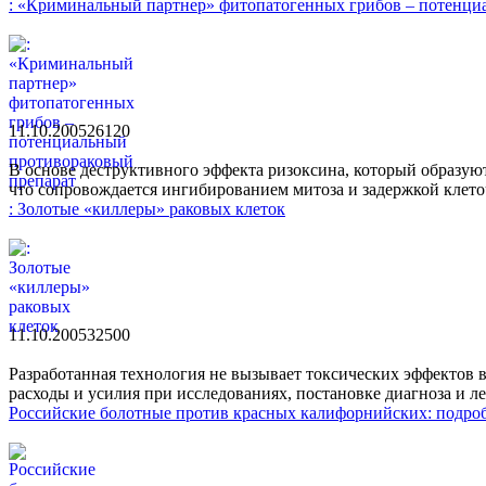
: «Криминальный партнер» фитопатогенных грибов – потенци
11.10.2005
2612
0
В основе деструктивного эффекта ризоксина, который образуют 
что сопровождается ингибированием митоза и задержкой клето
: Золотые «киллеры» раковых клеток
11.10.2005
3250
0
Разработанная технология не вызывает токсических эффектов 
расходы и усилия при исследованиях, постановке диагноза и ле
Российские болотные против красных калифорнийских: подро