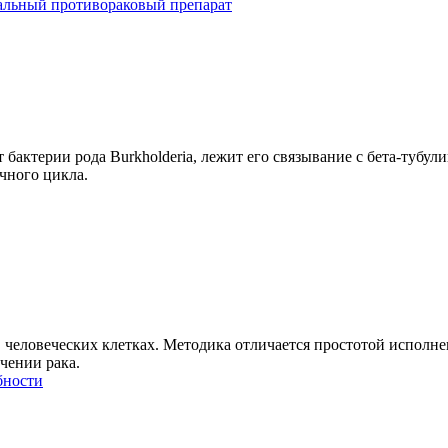
альный противораковый препарат
бактерии рода Burkholderia, лежит его связывание с бета-тубул
чного цикла.
в человеческих клетках. Методика отличается простотой исполн
чении рака.
бности