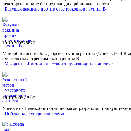
некоторые вполне безвредные дикарбоновые кислоты.
: Будущая вакцина против стрептококков группы В
10.10.2005
2562
0
Микробиологи из Блэдфорского университета (University of B
смертельных стрептококков группы В.
: Ускоренный метод «массового производства» антител
10.10.2005
2299
0
Ученые из Великобритании первыми разработали новую техно
: Победа над супервредителями