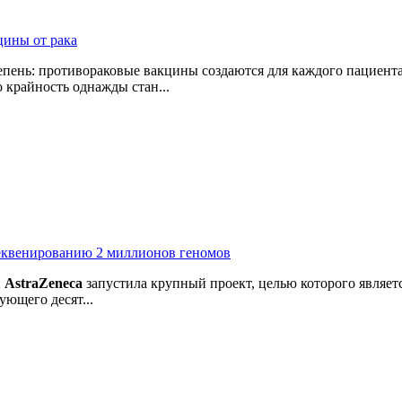
цины от рака
пень: противораковые вакцины создаются для каждого пациента
 крайность однажды стан...
секвенированию 2 миллионов геномов
й
AstraZeneca
запустила крупный проект, целью которого являе
ующего десят...