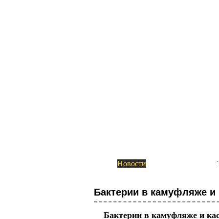
Академия Биотехнологии
Группа компаний Алкор Б
Пока это четыре комплекса: биологически активн
метаболизм с берберином и цейлонской корицей»,
Академия Биотехнологии
Новости
ГК Алкор Био получила Р
диагностики коронавирус
Бактерии в камуфляже и 
ГК Алкор Био получила регистрационное удостов
коронавируса SARS-CoV-2 методом ОТ-ПЦР с флуо
Бактерии в камуфляже и ка