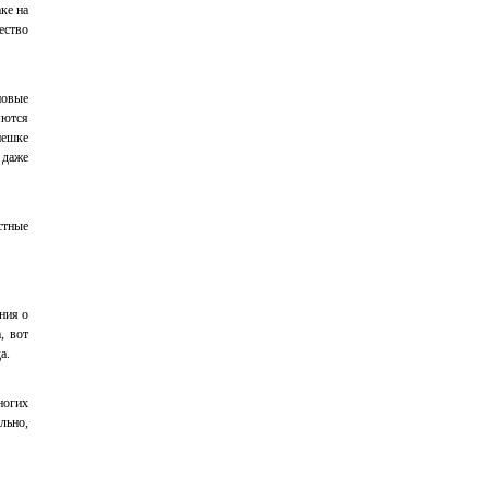
ке на
ество
новые
яются
пешке
 даже
стные
ния о
, вот
а.
ногих
льно,