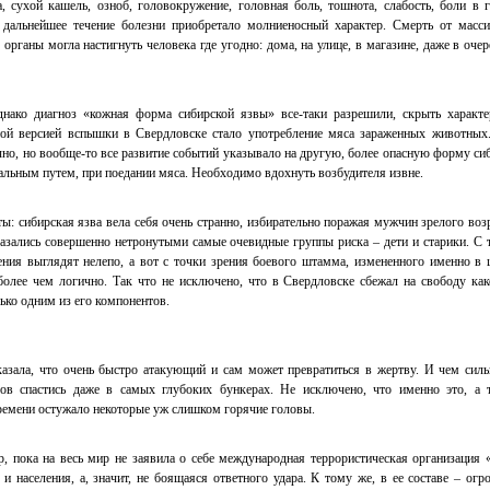
 сухой кашель, озноб, головокружение, головная боль, тошнота, слабость, боли в г
и дальнейшее течение болезни приобретало молниеносный характер. Смерть от масс
органы могла настигнуть человека где угодно: дома, на улице, в магазине, даже в очер
днако диагноз «кожная форма сибирской язвы» все-таки разрешили, скрыть характ
ой версией вспышки в Свердловске стало употребление мяса зараженных животных
но, но вообще-то все развитие событий указывало на другую, более опасную форму си
ральным путем, при поедании мяса. Необходимо вдохнуть возбудителя извне.
: сибирская язва вела себя очень странно, избирательно поражая мужчин зрелого возр
азались совершенно нетронутыми самые очевидные группы риска – дети и старики. С 
ения выглядят нелепо, а вот с точки зрения боевого штамма, измененного именно в 
олее чем логично. Так что не исключено, что в Свердловске сбежал на свободу как
ько одним из его компонентов.
казала, что очень быстро атакующий и сам может превратиться в жертву. И чем силь
ов спастись даже в самых глубоких бункерах. Не исключено, что именно это, а 
времени остужало некоторые уж слишком горячие головы.
р, пока на весь мир не заявила о себе международная террористическая организация 
и населения, а, значит, не боящаяся ответного удара. К тому же, в ее составе – огр