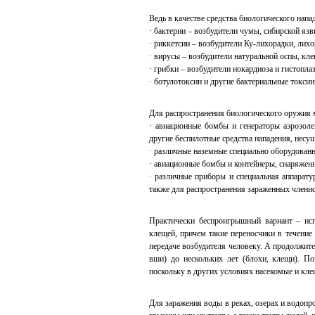
Ведь в качестве средства биологического напа
Китайс
челове
· бактерии – возбудители чумы, сибирской язв
вторым
· риккетсии – возбудители Ку-лихорадки, лихо
· вирусы – возбудители натуральной оспы, кл
· грибки – возбудители нокардиоза и гистопла
· ботулотоксин и другие бактериальные токсин
Для распространения биологического оружия 
· авиационные бомбы и генераторы аэрозоле
другие беспилотные средства нападения, несущ
· различные наземные специально оборудован
· авиационные бомбы и контейнеры, снаряжен
· различные приборы и специальная аппарату
также для распространения зараженных членис
Практически беспроигрышный вариант – исп
клещей, причем такие переносчики в течение
передаче возбудителя человеку. А продолжите
вши) до нескольких лет (блохи, клещи). По
поскольку в других условиях насекомые и кле
Для заражения воды в реках, озерах и водопр