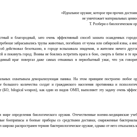
«Идеальное оружие, которое при прочих достоин
ехнология
не уничтожает материальных ценно
ледователи разрабатывают персонализирован
Т. Розбери о биологическом о
цины от рака
стный и благородный, зато очень эффективный способ захвата осажденных городо
ализированная медицина возведена в крайнюю степень: противораковые вакцины создаются 
требюше забрасывались трупы животных, погибших от чумы или сибирской язвы, а ино
о пациента в соответствии со специфическими мутациями его опухоли. Первые клинически
ния позволяют надеяться, что крайность однажды стан...
об действовал безотказно, в городе вспыхивала эпидемия, и жителям ничего друго
лей и покинуть город. Воины не боялись встретить врага в бою, смерть в битве в те вр
идимый враг повергал даже самых отважных в первобытный ужас, что уж говори
ехнология
пания AstraZeneca начинает крупнейший проек
тальных охватывала деморализующая паника. На этом принципе построено любое о
венированию 2 миллионов геномов
 большого количества солдат и гражданского населения противника и психологич
 (БО, bilogical weapon), как один из видов ОМП, выполняет эту задачу очень эффек
з крупнейших в мире фармацевтических компаний
AstraZeneca
запустила крупный проект, 
го является компиляция геномных и медицинских данных, которые будут получены у двух 
 в течение следующего десят...
м мире определения биологического оружия. Отечественные военно-медицинские уче
ые боеприпасы и боевые приборы со средствами доставки, снаряженные бактериал
ехнология
 широко распространен термин бактериологическое оружие, однако от него отказались к
нологию CRISPR можно использовать для созд
ойчивости к ВИЧ