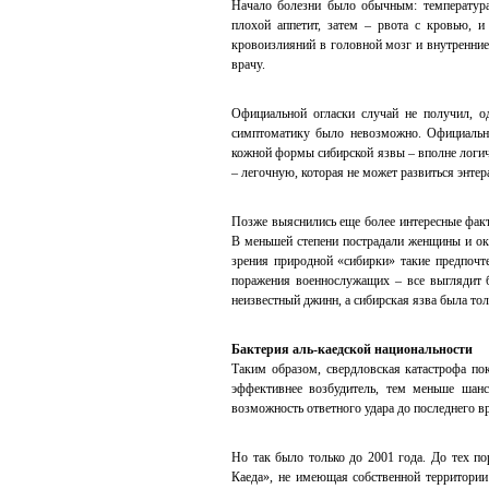
Начало болезни было обычным: температура,
плохой аппетит, затем – рвота с кровью, 
кровоизлияний в головной мозг и внутренние 
врачу.
Официальной огласки случай не получил, о
симптоматику было невозможно. Официальн
кожной формы сибирской язвы – вполне логич
– легочную, которая не может развиться энте
Позже выяснились еще более интересные факты
В меньшей степени пострадали женщины и ок
зрения природной «сибирки» такие предпочт
поражения военнослужащих – все выглядит б
неизвестный джинн, а сибирская язва была тол
Бактерия аль-каедской национальности
Таким образом, свердловская катастрофа по
эффективнее возбудитель, тем меньше шанс
возможность ответного удара до последнего 
Но так было только до 2001 года. До тех по
Каеда», не имеющая собственной территории 