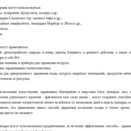
дения могут использоваться:
кие ученые применили технологию CRISPR для внедрения мутации устойчивости к ВИЧ в 
ка. Их работа, в которой метод CRISPR использовался на нежизнеспособных эмбрионах, явл
ы, туляремии, бруцеллеза, холеры и др.;
 исследованием, в котором метод генного...
радки Скалистых гор, сыпного тифа и др.;
ещевых энцефалитов, лихорадки Марбург и Эбола и др.;
змоза;
ы.
могут применяться:
й, артиллерийские снаряды и мины, ракеты ближнего и дальнего действия, а также 
ие в себе БО;
ные машины и приборы для заражения воздуха;
ные зараженными членистоногими;
ра для диверсионного заражения воды, воздуха закрытых помещений, продуктов питан
тоногих и грызунов.
ользование искусственно зараженных бактериями и вирусами блох, комаров, мух, 
 очень длительного времени – фактически всю свою жизнь – могут сохранять способно
льность жизни членистоногих может колебаться от нескольких дней и недель (комары, м
нятно, что применение такого способа заражения возможно только в теплое время 
щи просто не выживут.
оводах могут использоваться средневековые, но не менее эффективные способы – зараж