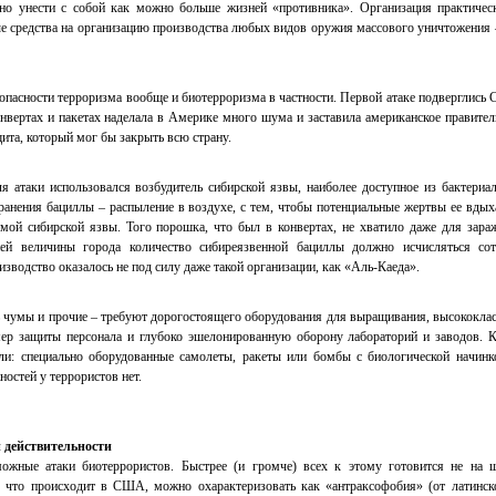
 но унести с собой как можно больше жизней «противника». Организация практичес
ые средства на организацию производства любых видов оружия массового уничтожения 
 опасности терроризма вообще и биотерроризма в частности. Первой атаке подверглись
вертах и пакетах наделала в Америке много шума и заставила американское правител
ита, который мог бы закрыть всю страну.
я атаки использовался возбудитель сибирской язвы, наиболее доступное из бактериа
ранения бациллы – распыление в воздухе, с тем, чтобы потенциальные жертвы ее вдых
мой сибирской язвы. Того порошка, что был в конвертах, не хватило даже для зара
ей величины города количество сибиреязвенной бациллы должно исчисляться со
изводство оказалось не под силу даже такой организации, как «Аль-Каеда».
ь чумы и прочие – требуют дорогостоящего оборудования для выращивания, высококла
мер защиты персонала и глубоко эшелонированную оборону лабораторий и заводов. 
ли: специально оборудованные самолеты, ракеты или бомбы с биологической начинк
ностей у террористов нет.
 действительности
ожные атаки биотеррористов. Быстрее (и громче) всех к этому готовится не на 
 что происходит в США, можно охарактеризовать как «антраксофобия» (от латинск