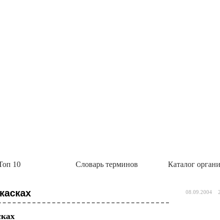
ио начала выпускать БАДы
ые добавки «Полный комплекс витаминов группы В с натуральными экстрактами», «Стройнос
 «Анти эйдж с розмариновой кислотой» и «Комплекс красоты для кожи, в
Топ 10
Словарь терминов
Каталог орган
У Росздравнадзора на набор реагентов для
ной инфекции SARS-CoV-2
касках
08.09.2004
ерение Росздравнадзора на свой новый набор реагентов «Интифика SARS-CoV-2» для выявл
ресцентной детекцией в режиме реального времени.
сках