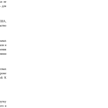
ки не
– для
 США,
ьство
льных
али и
жения
тнями
ссных
Кроме
ой. К
шутку
ого и