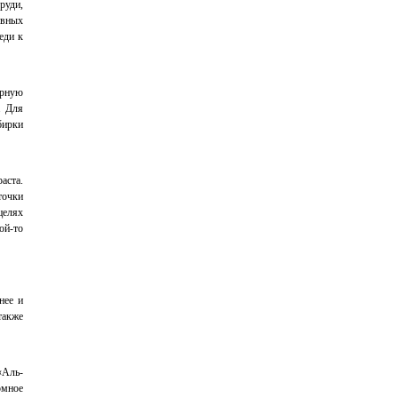
руди,
ивных
еди к
ерную
. Для
бирки
аста.
точки
целях
ой-то
нее и
также
«Аль-
омное