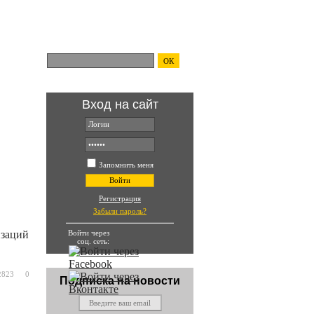
Поиск по сайту:
ОК
Вход на сайт
ть и
Запомнить меня
Войти
Регистрация
Забыли пароль?
Войти через
изаций
соц. сеть:
2823
0
Подписка на новости
ения РНК