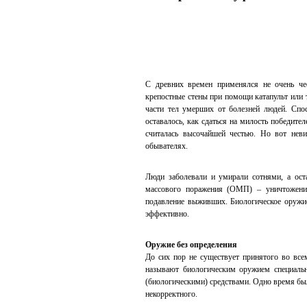
Биот
Исс
вак
С древних времен применялся не очень че
Персон
крепостные стены при помощи катапульт или 
каждог
испыта
части тел умерших от болезней людей. Спос
оставалось, как сдаться на милость победите
считалась высочайшей честью. Но вот нев
обывателях.
Биот
Ком
Люди заболевали и умирали сотнями, а ос
сек
массового поражения (ОМП) – уничтожение
подавление выживших. Биологическое оружие
Одна и
эффективно.
которо
человек
Оружие без определения
До сих пор не существует принятого во все
называют биологическим оружием специальн
Биот
(биологическими) средствами. Одно время был
Тех
некорректного.
уст