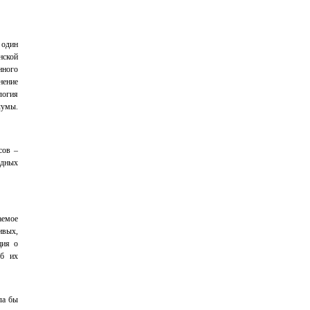
 один
нской
нного
нение
логия
чумы.
сов –
одных
аемое
ивых,
ция о
об их
ла бы