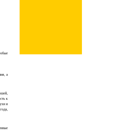
эмбрионы
яется уже
любые
ия, а
вшей,
сть к
ухи и
года,
енные