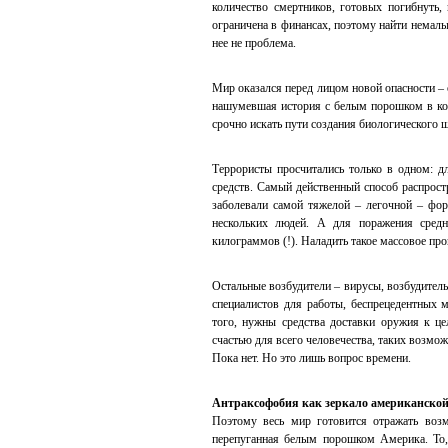
количество смертников, готовых погибнуть,
ограничена в финансах, поэтому найти немал
нее не проблема.
Мир оказался перед лицом новой опасности –
нашумевшая история с белым порошком в кон
срочно искать пути создания биологического щ
Террористы просчитались только в одном: дл
средств. Самый действенный способ распрост
заболевали самой тяжелой – легочной – фор
нескольких людей. А для поражения средн
килограммов (!). Наладить такое массовое про
Остальные возбудители – вирусы, возбудител
специалистов для работы, беспрецедентных 
того, нужны средства доставки оружия к це
счастью для всего человечества, таких возмож
Пока нет. Но это лишь вопрос времени.
Антраксофобия как зеркало американской
Поэтому весь мир готовится отражать возм
перепуганная белым порошком Америка. То,