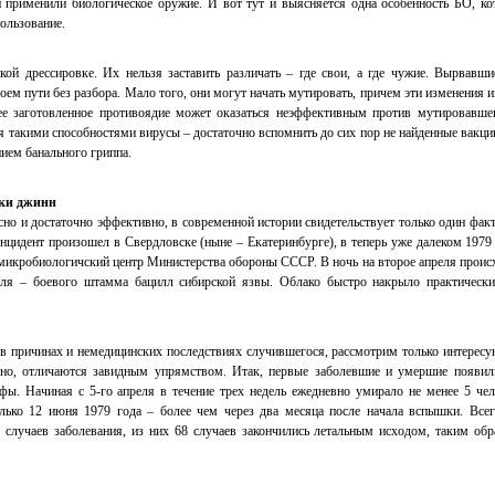
 применили биологическое оружие. И вот тут и выясняется одна особенность БО, ко
пользование.
кой дрессировке. Их нельзя заставить различать – где свои, а где чужие. Вырвавши
оем пути без разбора. Мало того, они могут начать мутировать, причем эти изменения и
нее заготовленное противоядие может оказаться неэффективным против мутировавше
я такими способностями вирусы – достаточно вспомнить до сих пор не найденные вакци
ием банального гриппа.
лки джинн
сно и достаточно эффективно, в современной истории свидетельствует только один факт
инцидент произошел в Свердловске (ныне – Екатеринбурге), в теперь уже далеком 1979 
микробиологичский центр Министерства обороны СССР. В ночь на второе апреля проис
золя – боевого штамма бацилл сибирской язвы. Облако быстро накрыло практическ
 в причинах и немедицинских последствиях случившегося, рассмотрим только интерес
стно, отличаются завидным упрямством. Итак, первые заболевшие и умершие появил
офы. Начиная с 5-го апреля в течение трех недель ежедневно умирало не менее 5 чел
лько 12 июня 1979 года – более чем через два месяца после начала вспышки. Всег
случаев заболевания, из них 68 случаев закончились летальным исходом, таким обр