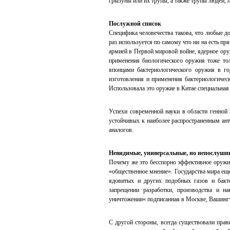
грызуны или их трупы, а также трупы людей, 
Послужной список
Специфика человечества такова, что любые 
раз используется по самому что ни на есть п
армией в Первой мировой войне, ядерное ор
применения биологического оружия тоже то
японцами бактериологического оружия в г
изготовления и применения бактериологичес
Использовала это оружие в Китае специальная
Успехи современной науки в области генной
устойчивых к наиболее распространенным ан
аналогов.
Невидимые, универсальные, но непослушн
Почему же это бесспорно эффективное оружи
«общественное мнение». Государства мира ещ
ядовитых и других подобных газов и бакте
запрещении разработки, производства и на
уничтожении« подписанная в Москве, Вашингт
С другой стороны, всегда существовали пра