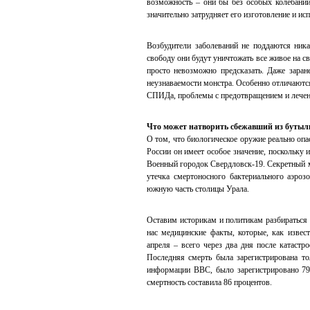
возможность – они бы без особых колебаний
значительно затрудняет его изготовление и ис
Возбудители заболеваний не поддаются ника
свободу они будут уничтожать все живое на св
просто невозможно предсказать. Даже зара
неузнаваемости монстра. Особенно отличаютс
СПИДа, проблемы с предотвращением и лечен
Что может натворить сбежавший из буты
О том, что биологическое оружие реально опа
России он имеет особое значение, поскольку 
Военный городок Свердловск-19. Секретный 
утечка смертоносного бактериального аэро
южную часть столицы Урала.
Оставим историкам и политикам разбираться
нас медицинские факты, которые, как изве
апреля – всего через два дня после катастр
Последняя смерть была зарегистрирована то
информации BBC, было зарегистрировано 79 
смертность составила 86 процентов.