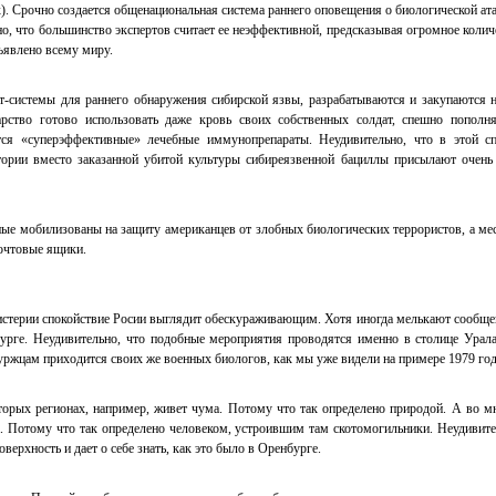
x). Срочно создается общенациональная система раннего оповещения о биологической ата
но, что большинство экспертов считает ее неэффективной, предсказывая огромное колич
ъявлено всему миру.
т-системы для раннего обнаружения сибирской язвы, разрабатываются и закупаются 
арство готово использовать даже кровь своих собственных солдат, спешно пополн
тся «суперэффективные» лечебные иммунопрепараты. Неудивительно, что в этой с
тории вместо заказанной убитой культуры сибиреязвенной бациллы присылают очень
ые мобилизованы на защиту американцев от злобных биологических террористов, а ме
очтовые ящики.
истерии спокойствие Росии выглядит обескураживающим. Хотя иногда мелькают сообще
урге. Неудивительно, что подобные мероприятия проводятся именно в столице Урала
буржцам приходится своих же военных биологов, как мы уже видели на примере 1979 год
которых регионах, например, живет чума. Потому что так определено природой. А во м
а. Потому что так определено человеком, устроившим там скотомогильники. Неудивите
оверхность и дает о себе знать, как это было в Оренбурге.