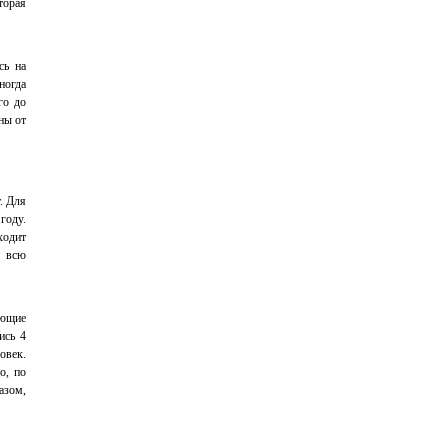
торая
сь на
ногда
го до
ны от
. Для
году.
ходит
и всю
ующие
ись 4
овек.
о, по
азом,