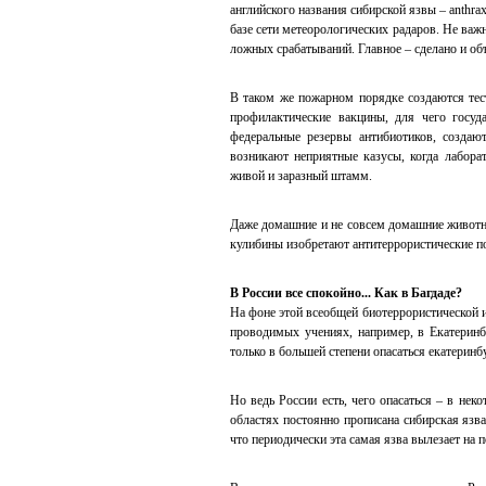
английского названия сибирской язвы – anthra
базе сети метеорологических радаров. Не важ
ложных срабатываний. Главное – сделано и об
В таком же пожарном порядке создаются тес
профилактические вакцины, для чего госуд
федеральные резервы антибиотиков, создаю
возникают неприятные казусы, когда лабора
живой и заразный штамм.
Даже домашние и не совсем домашние животн
кулибины изобретают антитеррористические п
В России все спокойно... Как в Багдаде?
На фоне этой всеобщей биотеррористической 
проводимых учениях, например, в Екатеринб
только в большей степени опасаться екатерин
Но ведь России есть, чего опасаться – в не
областях постоянно прописана сибирская язв
что периодически эта самая язва вылезает на п