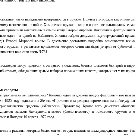
погибших от той или иной инфекции.
достижения науки немедленно превращаются в оружие. Причем это оружие как минимум
рямому назначению – в войне. Химическое оружие – хлор и иприт – использовалось герма
ужие применили американцы в самом конце Второй мировой. Доказанный факт умышле
лько один – в одной из библиотек Японии найден документ, подтверждающий приме
оды Второй Мировой войны. В документе достаточно подробно описывается техно
кого оружия, в результате применения которого сотни китайцев умерли от бубонной 
 японская воинская часть №731.
 инженерии могут привести к созданию уникальных боевых штаммов бактерий и виру
тибиотикам, обладающих целым набором поражающих качеств, которых нет у их прир
ые солдаты
е практически не применялось? Конечно, один из сдерживающих факторов – там назыв
е в 1925 году подписали в Женеве «Протокол о запрещении применения на войне удушл
риологических средств» («Женевский Протокол»). Кроме того, действует «Конвен
копления запасов бактериологического (биологического) и токсинного оружия и 
оне и Лондоне 10 апреля 1972 года.
вители и режимы, которым было, мягко говоря, плевать на международное мнение. Бы