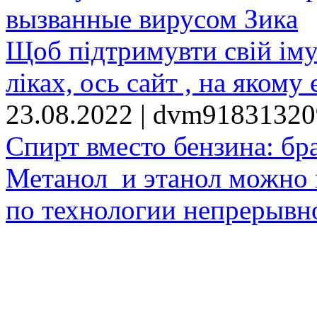
вызванные вирусом Зика
Щоб підтримувти свій іму
ліках, ось сайт , на якому 
23.08.2022 | dvm9183132
Спирт вместо бензина: бр
Метанол и этанол можно 
по технологии непрерывно