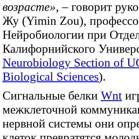
возрасте»
, – говорит ру
Жу (Yimin Zou), профессо
Нейробиологии при Отдел
Калифорнийского Универс
Neurobiology Section of UC
Biological Sciences
).
Сигнальные белки
Wnt
иг
межклеточной коммуникац
нервной системы они опре
клеток превратятся молод