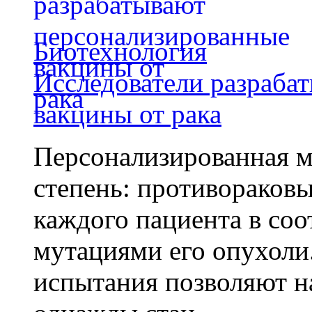
Биотехнология
Исследователи разраба
вакцины от рака
Персонализированная м
степень: противораковы
каждого пациента в со
мутациями его опухоли
испытания позволяют на