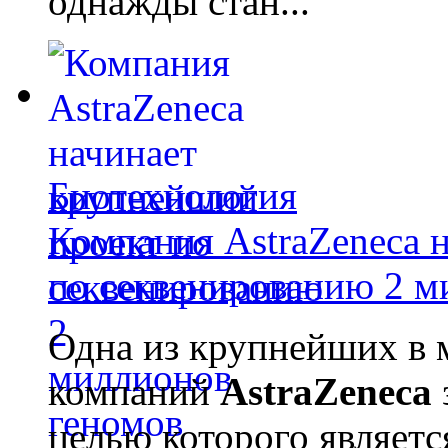
однажды стан...
Биотехнология
Компания AstraZeneca 
по секвенированию 2 м
Одна из крупнейших в 
компаний
AstraZeneca
целью которого являет