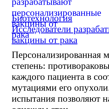
Биотехнология
Исследователи разраба
вакцины от рака
Персонализированная м
степень: противораковы
каждого пациента в со
мутациями его опухоли
испытания позволяют на