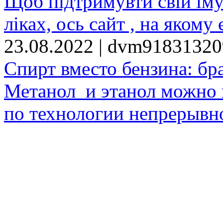
Щоб підтримувти свій іму
ліках, ось сайт , на якому 
23.08.2022 | dvm9183132
Спирт вместо бензина: бр
Метанол и этанол можно 
по технологии непрерывно