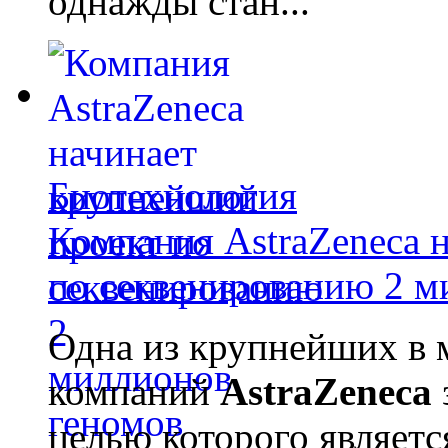
однажды стан...
Биотехнология
Компания AstraZeneca 
по секвенированию 2 м
Одна из крупнейших в 
компаний
AstraZeneca
целью которого являет