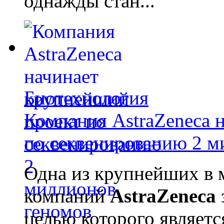
однажды стан...
Биотехнология
Компания AstraZeneca 
по секвенированию 2 м
Одна из крупнейших в 
компаний
AstraZeneca
целью которого являет