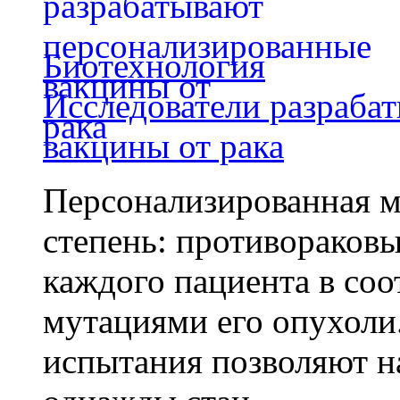
Биотехнология
Исследователи разраба
вакцины от рака
Персонализированная м
степень: противораковы
каждого пациента в со
мутациями его опухоли
испытания позволяют на