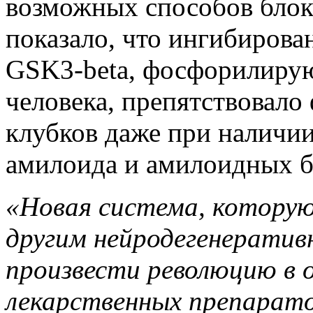
возможных способов блоки
показало, что ингибирова
GSK3-beta, фосфорилирую
человека, препятствовало
клубков даже при наличии
амилоида и амилоидных б
«Новая система, котору
другим нейродегенератив
произвести революцию в 
лекарственных препарато