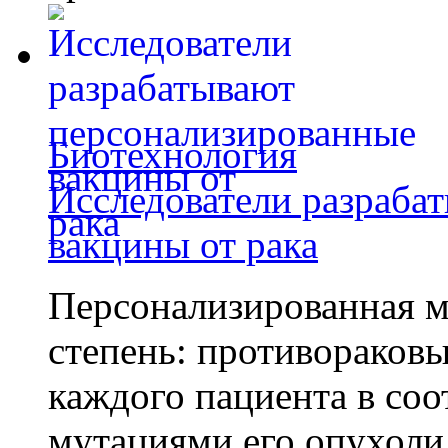
Биотехнология
Исследователи разраба
вакцины от рака
Персонализированная м
степень: противораковы
каждого пациента в со
мутациями его опухоли