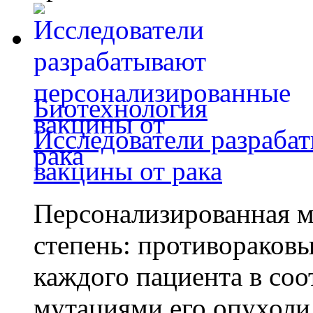
Биотехнология
Исследователи разраба
вакцины от рака
Персонализированная м
степень: противораковы
каждого пациента в со
мутациями его опухоли